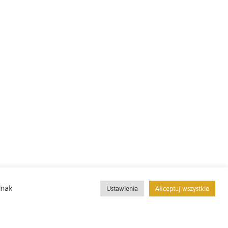
dnak
Ustawienia
Akceptuj wszystkie
Odwiedź mnie w social