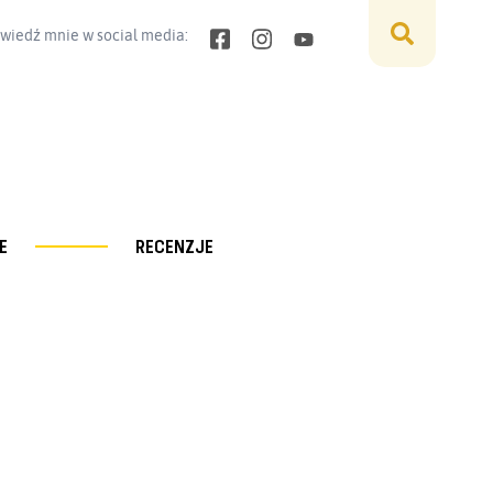
wiedź mnie w social media:
E
RECENZJE