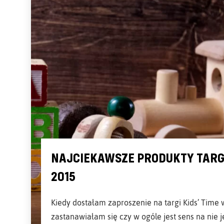
NAJCIEKAWSZE PRODUKTY TARG
2015
Kiedy dostałam zaproszenie na targi Kids’ Time w
zastanawiałam się czy w ogóle jest sens na nie j