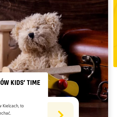
ÓW KIDS’ TIME
 Kielcach, to
echać.