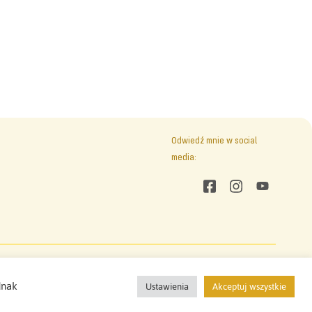
Odwiedź mnie w social
media:
Odwiedź mnie w social media:
Pixels On Fire
(2021)
dnak
Ustawienia
Akceptuj wszystkie