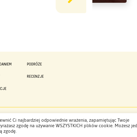
DANIEM
PODRÓŻE
Y
RECENZJE
ACJE
Polityka Prywatności
ewnić Ci najbardziej odpowiednie wrażenia, zapamiętując Twoje
”, wyrażasz zgodę na używanie WSZYSTKICH plików cookie. Możesz je
ą zgodę.