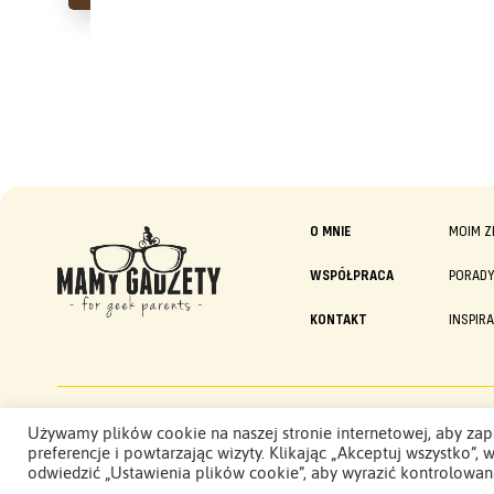
O MNIE
MOIM Z
WSPÓŁPRACA
PORAD
KONTAKT
INSPIR
Mamy Gadżety -
Używamy plików cookie na naszej stronie internetowej, aby zap
2015 - 2026. Wszelkie prawa zastrzeżone.
preferencje i powtarzając wizyty. Klikając „Akceptuj wszystko
odwiedzić „Ustawienia plików cookie”, aby wyrazić kontrolowan