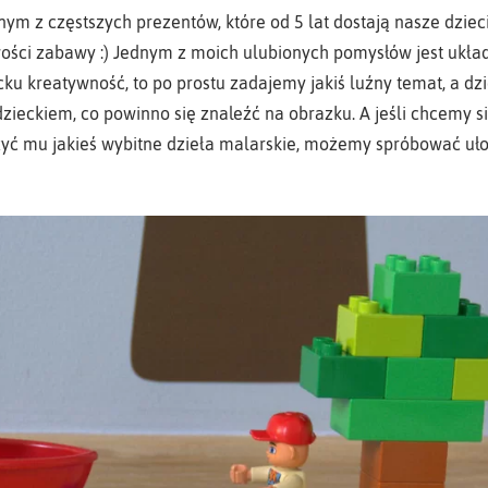
ym z częstszych prezentów, które od 5 lat dostają nasze dzieci
ości zabawy :) Jednym z moich ulubionych pomysłów jest ukła
cku kreatywność, to po prostu zadajemy jakiś luźny temat, a 
zieckiem, co powinno się znaleźć na obrazku. A jeśli chcemy 
iżyć mu jakieś wybitne dzieła malarskie, możemy spróbować uł