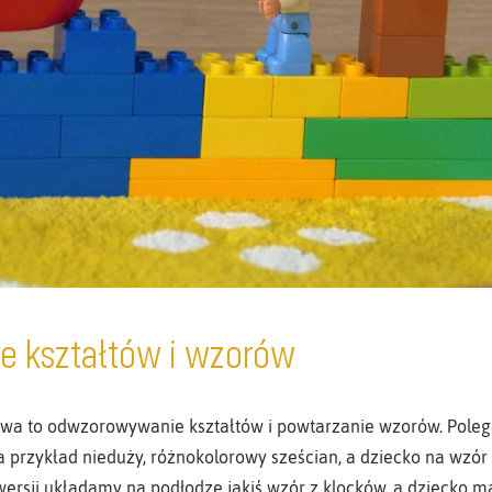
 kształtów i wzorów
wa to odwzorowywanie kształtów i powtarzanie wzorów. Poleg
 na przykład nieduży, różnokolorowy sześcian, a dziecko na wz
ersji układamy na podłodze jakiś wzór z klocków, a dziecko m