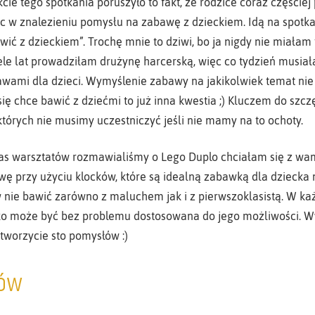
kcie tego spotkania poruszyło to fakt, że rodzice coraz części
c w znalezieniu pomysłu na zabawę z dzieckiem. Idą na spotk
awić z dzieckiem”. Trochę mnie to dziwi, bo ja nigdy nie miała
iele lat prowadziłam drużynę harcerską, więc co tydzień musia
wami dla dzieci. Wymyślenie zabawy na jakikolwiek temat nie 
się chce bawić z dziećmi to już inna kwestia ;) Kluczem do szcz
tórych nie musimy uczestniczyć jeśli nie mamy na to ochoty.
zas warsztatów rozmawialiśmy o Lego Duplo chciałam się z wa
ę przy użyciu klocków, które są idealną zabawką dla dziecka 
 nie bawić zarówno z maluchem jak i z pierwszoklasistą. W ka
ko może być bez problemu dostosowana do jego możliwości. W
stworzycie sto pomysłów :)
zów