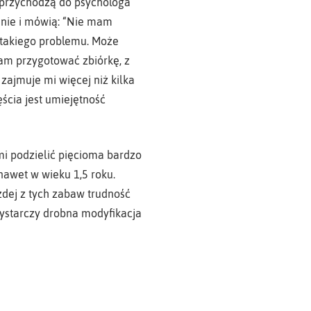
ej przychodzą do psychologa
anie i mówią: “Nie mam
m takiego problemu. Może
łam przygotować zbiórkę, z
zajmuje mi więcej niż kilka
ęścia jest umiejętność
mi podzielić pięcioma bardzo
nawet w wieku 1,5 roku.
żdej z tych zabaw trudność
ystarczy drobna modyfikacja