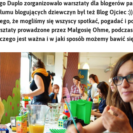
go Duplo zorganizowało warsztaty dla blogerów p
tłumu blogujących dziewczyn był też Blog Ojciec :))
atego, że mogliśmy się wszyscy spotkać, pogadać i p
rsztaty prowadzone przez Małgosię Ohme, podczas
czego jest ważna i w jaki sposób możemy bawić się