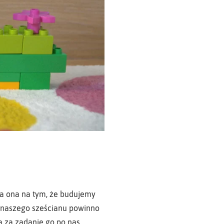
a ona na tym, że budujemy
ór naszego sześcianu powinno
a za zadanie go po nas