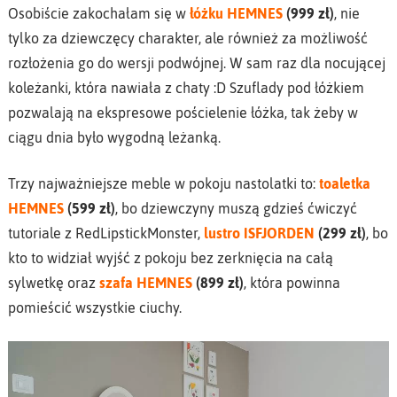
Osobiście zakochałam się w
łóżku HEMNES
(999 zł)
, nie
tylko za dziewczęcy charakter, ale również za możliwość
rozłożenia go do wersji podwójnej. W sam raz dla nocującej
koleżanki, która nawiała z chaty :D Szuflady pod łóżkiem
pozwalają na ekspresowe pościelenie łóżka, tak żeby w
ciągu dnia było wygodną leżanką.
Trzy najważniejsze meble w pokoju nastolatki to:
toaletka
HEMNES
(599 zł)
, bo dziewczyny muszą gdzieś ćwiczyć
tutoriale z RedLipstickMonster,
lustro ISFJORDEN
(299 zł)
, bo
kto to widział wyjść z pokoju bez zerknięcia na całą
sylwetkę oraz
szafa HEMNES
(899 zł)
, która powinna
pomieścić wszystkie ciuchy.