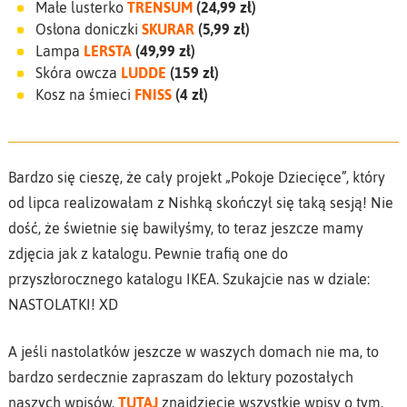
Małe lusterko
TRENSUM
(24,99 zł)
Osłona doniczki
SKURAR
(5,99 zł)
Lampa
LERSTA
(49,99 zł)
Skóra owcza
LUDDE
(159 zł)
Kosz na śmieci
FNISS
(4 zł)
Bardzo się cieszę, że cały projekt „Pokoje Dziecięce”, który
od lipca realizowałam z Nishką skończył się taką sesją! Nie
dość, że świetnie się bawiłyśmy, to teraz jeszcze mamy
zdjęcia jak z katalogu. Pewnie trafią one do
przyszłorocznego katalogu IKEA. Szukajcie nas w dziale:
NASTOLATKI! XD
A jeśli nastolatków jeszcze w waszych domach nie ma, to
bardzo serdecznie zapraszam do lektury pozostałych
naszych wpisów.
TUTAJ
znajdziecie wszystkie wpisy o tym,