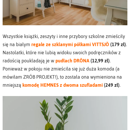
Wszystkie książki, zeszyty i inne przybory szkolne zmieściły
się na białym
regale ze szklanymi półkami VITTSJÖ
(179 zł)
.
Nastolatki, które nie lubią widoku swoich podręczników z
radością poukładają je w
pudłach DRÖNA
(12,99 zł)
.
Ponieważ w pokoju nie zmieściła się już duża komoda (a
mówiłam ZRÓB PROJEKT!), to została ona wymieniona na
mniejszą
komodę HEMNES z dwoma szufladami
(249 zł)
.