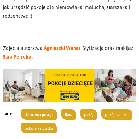
jak urządzić pokoje dla niemowlaka, malucha, starszaka i
rodzeństwa :)
Zdjęcia autorstwa
Agnieszki Wanat
. Stylizacja oraz makijaż
Sara Ferreira
.
TAGI:
dziecięce pokoje
Ikea
pokój
pokój dziecka
pokój nastolatka