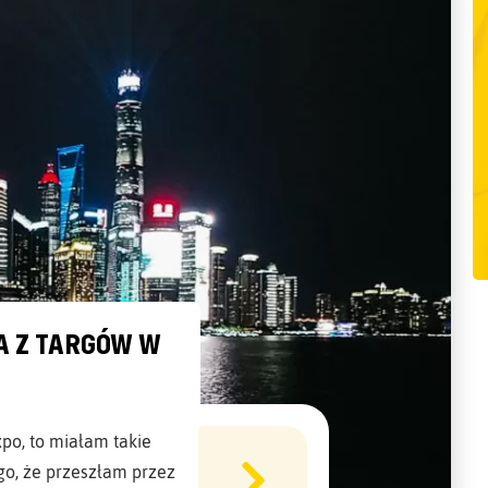
JA Z TARGÓW W
po, to miałam takie
go, że przeszłam przez