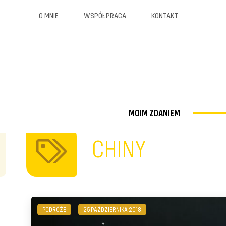
O MNIE
WSPÓŁPRACA
KONTAKT
MOIM ZDANIEM
CHINY
PODRÓŻE
25 PAŹDZIERNIKA 2018