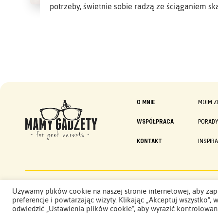
potrzeby, świetnie sobie radzą ze ściąganiem sk
O MNIE
MOIM Z
WSPÓŁPRACA
PORAD
KONTAKT
INSPIR
Mamy Gadżety -
Używamy plików cookie na naszej stronie internetowej, aby zap
2015 - 2026. Wszelkie prawa zastrzeżone.
preferencje i powtarzając wizyty. Klikając „Akceptuj wszystko
odwiedzić „Ustawienia plików cookie”, aby wyrazić kontrolowan