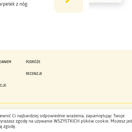
arpetek z nóg.
DANIEM
PODRÓŻE
Y
RECENZJE
ACJE
Polityka Prywatności
ewnić Ci najbardziej odpowiednie wrażenia, zapamiętując Twoje
”, wyrażasz zgodę na używanie WSZYSTKICH plików cookie. Możesz je
ą zgodę.