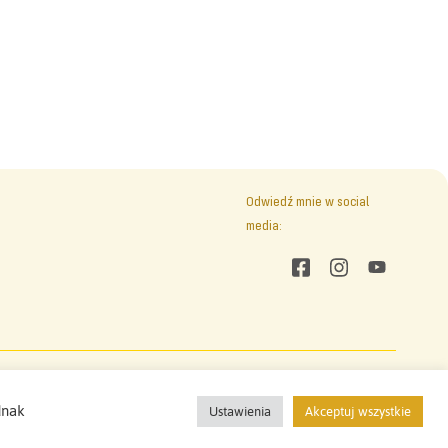
Odwiedź mnie w social
media:
Odwiedź mnie w social media:
Pixels On Fire
(2021)
dnak
Ustawienia
Akceptuj wszystkie