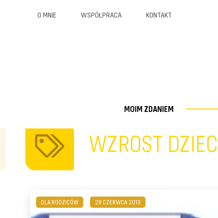
O MNIE
WSPÓŁPRACA
KONTAKT
MOIM ZDANIEM
WZROST DZIE
DLA RODZICÓW
28 CZERWCA 2013