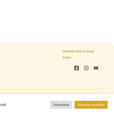
Odwiedź mnie w social
media:
Odwiedź mnie w social media:
Pixels On Fire
(2021)
dnak
Ustawienia
Akceptuj wszystkie