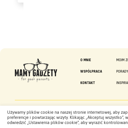
O MNIE
MOIM Z
WSPÓŁPRACA
PORAD
KONTAKT
INSPIR
Mamy Gadżety -
Używamy plików cookie na naszej stronie internetowej, aby zap
2015 - 2026. Wszelkie prawa zastrzeżone.
preferencje i powtarzając wizyty. Klikając „Akceptuj wszystko
odwiedzić „Ustawienia plików cookie”, aby wyrazić kontrolowan