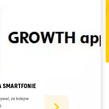
A SMARTFONIE
rywać, że kolejne
ę.