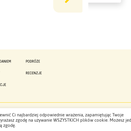
DANIEM
PODRÓŻE
Y
RECENZJE
ACJE
Polityka Prywatności
ewnić Ci najbardziej odpowiednie wrażenia, zapamiętując Twoje
”, wyrażasz zgodę na używanie WSZYSTKICH plików cookie. Możesz je
ą zgodę.