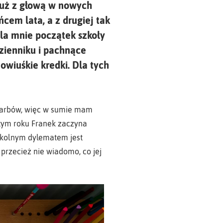
 już z głową w nowych
ńcem lata, a z drugiej tak
la mnie początek szkoły
zienniku i pachnące
owiuśkie kredki. Dla tych
skarbów, więc w sumie mam
 tym roku Franek zaczyna
szkolnym dylematem jest
 przecież nie wiadomo, co jej