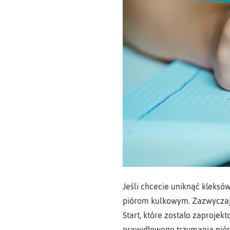
Jeśli chcecie uniknąć kleksó
piórom kulkowym. Zazwyczaj 
Start, które zostało zaprojek
prawidłowego trzymania pióra 