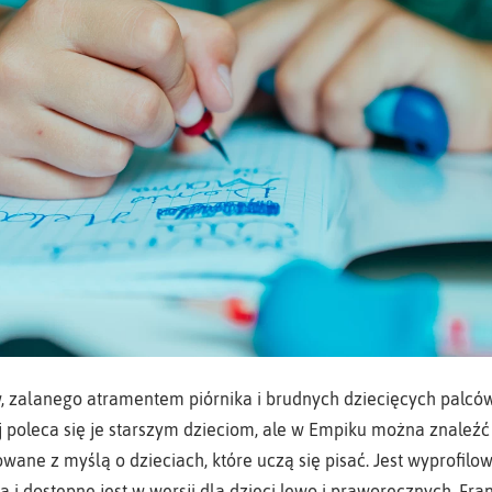
w, zalanego atramentem piórnika i brudnych dziecięcych palców,
poleca się je starszym dzieciom, ale w Empiku można znaleźć 
towane z myślą o dzieciach, które uczą się pisać. Jest wyprofilo
i dostępne jest w wersji dla dzieci lewo i praworęcznych. Fran