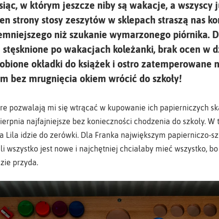
esiąc, w którym jeszcze niby są wakacje, a wszyscy
en strony stosy zeszytów w sklepach straszą nas ko
emniejszego niż szukanie wymarzonego piórnika. D
 stęsknione po wakacjach koleżanki, brak ocen w d
robione okładki do książek i ostro zatemperowane n
m bez mrugnięcia okiem wrócić do szkoły!
óre pozwalają mi się wtrącać w kupowanie ich papierniczych 
ierpnia najfajniejsze bez konieczności chodzenia do szkoły. W
 a Lila idzie do zerówki. Dla Franka największym papierniczo-
ili wszystko jest nowe i najchętniej chciałaby mieć wszystko, bo
zie przyda.