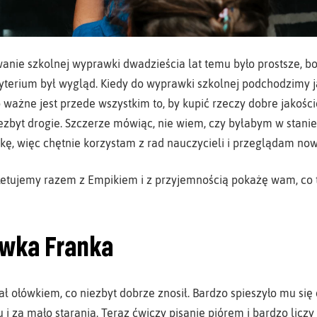
nie szkolnej wyprawki dwadzieścia lat temu było prostsze, bo
yterium był wygląd. Kiedy do wyprawki szkolnej podchodzimy jak
o ważne jest przede wszystkim to, by kupić rzeczy dobre jakoś
iezbyt drogie. Szczerze mówiąc, nie wiem, czy byłabym w stan
, więc chętnie korzystam z rad nauczycieli i przeglądam now
tujemy razem z Empikiem i z przyjemnością pokażę wam, co t
wka Franka
ał ołówkiem, co niezbyt dobrze znosił. Bardzo spieszyło mu się 
i za mało starania. Teraz ćwiczy pisanie piórem i bardzo liczy 