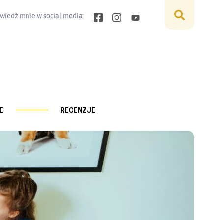
wiedź mnie w social media:
E
RECENZJE