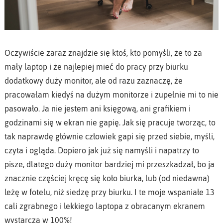
Oczywiście zaraz znajdzie się ktoś, kto pomyśli, że to za
mały laptop i że najlepiej mieć do pracy przy biurku
dodatkowy duży monitor, ale od razu zaznaczę, że
pracowałam kiedyś na dużym monitorze i zupełnie mi to nie
pasowało. Ja nie jestem ani księgową, ani grafikiem i
godzinami się w ekran nie gapię. Jak się pracuje tworząc, to
tak naprawdę głównie człowiek gapi się przed siebie, myśli,
czyta i ogląda. Dopiero jak już się namyśli i napatrzy to
pisze, dlatego duży monitor bardziej mi przeszkadzał, bo ja
znacznie częściej kręcę się koło biurka, lub (od niedawna)
leżę w fotelu, niż siedzę przy biurku. I te moje wspaniałe 13
cali zgrabnego i lekkiego laptopa z obracanym ekranem
wystarcza w 100%!