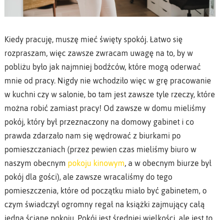
Kiedy pracuję, muszę mieć święty spokój. Łatwo się
rozpraszam, więc zawsze zwracam uwagę na to, by w
pobliżu było jak najmniej bodźców, które mogą oderwać
mnie od pracy. Nigdy nie wchodziło więc w grę pracowanie
w kuchni czy w salonie, bo tam jest zawsze tyle rzeczy, które
można robić zamiast pracy! Od zawsze w domu mieliśmy
pokój, który był przeznaczony na domowy gabinet i co
prawda zdarzało nam się wędrować z biurkami po
pomieszczaniach (przez pewien czas mieliśmy biuro w
naszym obecnym
pokoju kinowym
, a w obecnym biurze był
pokój dla gości), ale zawsze wracaliśmy do tego
pomieszczenia, które od początku miało być gabinetem, o
czym świadczył ogromny regał na książki zajmujący całą
jedną ścianę pokoju. Pokój jest średniej wielkości, ale jest to