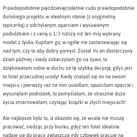
Prawdopodobnie pięćdziesięcioletnie cudo prawdopodobnie
duńskiego projektu w idealnym stanie (z oryginalną
tapicerką) z odchylanym oparciem i wysuwanym
podnóżkiem i z ceną o 1/3 niższą niż ten mój wybrany
model z Jyska. Kupiłam go, w ogóle nie zastanawiając się
nad tym, czy to aby dobry pomysł. Został mi on dostarczony
dzień później i kiedy zobaczyłam go na żywo, to
dziękowałam sobie w duchu za tę szybką decyzję, gdyż jest
to fotel przecudnej urody! Kiedy znalazł się on na swoim
miejscu i pierwszy raz na nim usiadłam, opuściłam oparcie i
wysunęłam podnóżek, to pomyślałam, że strasznie dużo
życia zmarnowałam, czytając książki w złych miejscach!
Ale najlepsze było to, iż okazało się, że wcale nie muszę
pracować, siedząc przy biurku, gdyż ten fotel idealnie
nadaje się do pracy, zwłaszcza gdy człowiek pracuje na