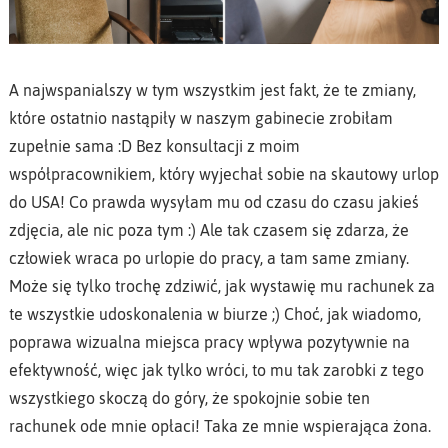
A najwspanialszy w tym wszystkim jest fakt, że te zmiany,
które ostatnio nastąpiły w naszym gabinecie zrobiłam
zupełnie sama :D Bez konsultacji z moim
współpracownikiem, który wyjechał sobie na skautowy urlop
do USA! Co prawda wysyłam mu od czasu do czasu jakieś
zdjęcia, ale nic poza tym :) Ale tak czasem się zdarza, że
człowiek wraca po urlopie do pracy, a tam same zmiany.
Może się tylko trochę zdziwić, jak wystawię mu rachunek za
te wszystkie udoskonalenia w biurze ;) Choć, jak wiadomo,
poprawa wizualna miejsca pracy wpływa pozytywnie na
efektywność, więc jak tylko wróci, to mu tak zarobki z tego
wszystkiego skoczą do góry, że spokojnie sobie ten
rachunek ode mnie opłaci! Taka ze mnie wspierająca żona.