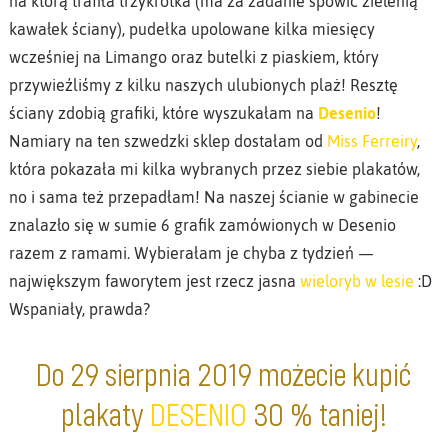
na którą trafiła trzykrotka (ma za zadanie spowić zielenią
kawałek ściany), pudełka upolowane kilka miesięcy
wcześniej na Limango oraz butelki z piaskiem, który
przywieźliśmy z kilku naszych ulubionych plaż! Resztę
ściany zdobią grafiki, które wyszukałam na
Desenio
!
Namiary na ten szwedzki sklep dostałam od
Miss Ferreiry
,
która pokazała mi kilka wybranych przez siebie plakatów,
no i sama też przepadłam! Na naszej ścianie w gabinecie
znalazło się w sumie 6 grafik zamówionych w Desenio
razem z ramami. Wybierałam je chyba z tydzień —
największym faworytem jest rzecz jasna
wieloryb w lesie
:D
Wspaniały, prawda?
Do 29 sierpnia 2019 możecie kupić
plakaty
DESENIO
30 % taniej!