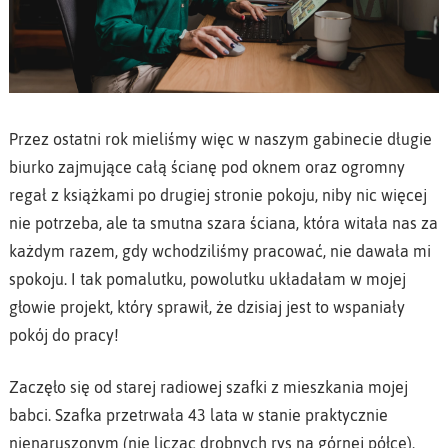
Przez ostatni rok mieliśmy więc w naszym gabinecie długie
biurko zajmujące całą ścianę pod oknem oraz ogromny
regał z książkami po drugiej stronie pokoju, niby nic więcej
nie potrzeba, ale ta smutna szara ściana, która witała nas za
każdym razem, gdy wchodziliśmy pracować, nie dawała mi
spokoju. I tak pomalutku, powolutku układałam w mojej
głowie projekt, który sprawił, że dzisiaj jest to wspaniały
pokój do pracy!
Zaczęło się od starej radiowej szafki z mieszkania mojej
babci. Szafka przetrwała 43 lata w stanie praktycznie
nienaruszonym (nie licząc drobnych rys na górnej półce).