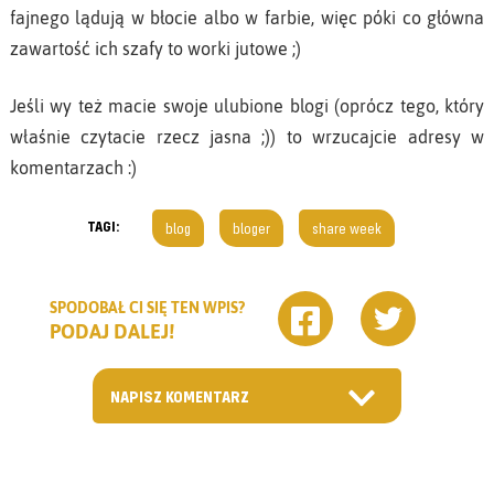
fajnego lądują w błocie albo w farbie, więc póki co główna
zawartość ich szafy to worki jutowe ;)
Jeśli wy też macie swoje ulubione blogi (oprócz tego, który
właśnie czytacie rzecz jasna ;)) to wrzucajcie adresy w
komentarzach :)
TAGI:
blog
bloger
share week
SPODOBAŁ CI SIĘ TEN WPIS?
PODAJ DALEJ!
NAPISZ KOMENTARZ