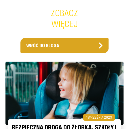
ZOBACZ
WIĘCEJ
WRÓĆ DO BLOGA
1 WRZEŚNIA 2023
BEZPIECZNA DROGA DO ŻŁOBKA, SZKOŁY I