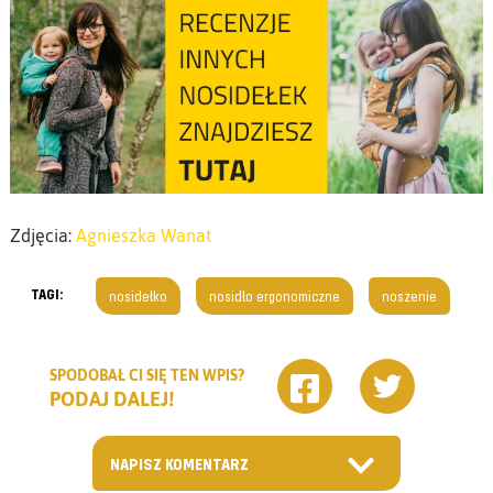
Zdjęcia:
Agnieszka Wanat
TAGI:
nosidełko
nosidło ergonomiczne
noszenie
SPODOBAŁ CI SIĘ TEN WPIS?
PODAJ DALEJ!
NAPISZ KOMENTARZ