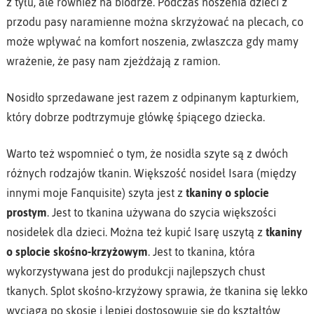
z tyłu, ale również na biodrze. Podczas noszenia dzieci z
przodu pasy naramienne można skrzyżować na plecach, co
może wpływać na komfort noszenia, zwłaszcza gdy mamy
wrażenie, że pasy nam zjeżdżają z ramion.
Nosidło sprzedawane jest razem z odpinanym kapturkiem,
który dobrze podtrzymuje główkę śpiącego dziecka.
Warto też wspomnieć o tym, że nosidła szyte są z dwóch
różnych rodzajów tkanin. Większość nosideł Isara (między
innymi moje Fanquisite) szyta jest z
tkaniny o splocie
prostym
. Jest to tkanina używana do szycia większości
nosidełek dla dzieci. Można też kupić Isarę uszytą z
tkaniny
o splocie skośno-krzyżowym
. Jest to tkanina, która
wykorzystywana jest do produkcji najlepszych chust
tkanych. Splot skośno-krzyżowy sprawia, że tkanina się lekko
wyciąga po skosie i lepiej dostosowuje się do kształtów