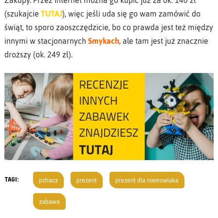
Zakupy. Przez internet można go kupić już za ok. 140 zł
(szukajcie
TUTAJ
), więc jeśli uda się go wam zamówić do
świąt, to sporo zaoszczędzicie, bo co prawda jest też między
innymi w stacjonarnych
Smykach
,
ale tam jest już znacznie
droższy (ok. 249 zł).
TAGI:
pchacz
prezent
prezent dla niemowlaka
zabawa