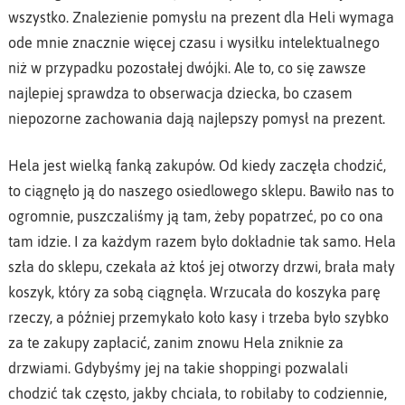
wszystko. Znalezienie pomysłu na prezent dla Heli wymaga
ode mnie znacznie więcej czasu i wysiłku intelektualnego
niż w przypadku pozostałej dwójki. Ale to, co się zawsze
najlepiej sprawdza to obserwacja dziecka, bo czasem
niepozorne zachowania dają najlepszy pomysł na prezent.
Hela jest wielką fanką zakupów. Od kiedy zaczęła chodzić,
to ciągnęło ją do naszego osiedlowego sklepu. Bawiło nas to
ogromnie, puszczaliśmy ją tam, żeby popatrzeć, po co ona
tam idzie. I za każdym razem było dokładnie tak samo. Hela
szła do sklepu, czekała aż ktoś jej otworzy drzwi, brała mały
koszyk, który za sobą ciągnęła. Wrzucała do koszyka parę
rzeczy, a później przemykało koło kasy i trzeba było szybko
za te zakupy zapłacić, zanim znowu Hela zniknie za
drzwiami. Gdybyśmy jej na takie shoppingi pozwalali
chodzić tak często, jakby chciała, to robiłaby to codziennie,