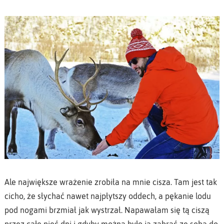
Ale największe wrażenie zrobiła na mnie cisza. Tam jest tak
cicho, że słychać nawet najpłytszy oddech, a pękanie lodu
pod nogami brzmiał jak wystrzał. Napawałam się tą ciszą
przez całe pięć dni i gdyby można było ją zabrać ze sobą do