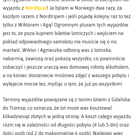
wyjazdu z
Nordtip.pl
! Ja byłam w Norwegii dwa razy, za
każdym razem z Nordtripem i jeśli pojadę kolejny raz to też
tylko z Wiktorem i Agą! Ogromnym plusem tych wyjazdów
jest to, że poza kupnem biletów lotniczych i wejściem na
pokład odpowiedniego samolotu nie musicie się o nic
martwić. Wiktor i Agnieszka odbiorą was z lotniska,
nakarmią, zawiozą oraz pokażą wszystko, co powinniście
zobaczyć i jeszcze uraczą was domowej roboty alkoholem,
a na koniec dostaniecie mnóstwo zdjęć z waszego pobytu i
wylejecie morze łez, myśląc o tym, że już po wszystkim!
Terminy wyjazdów powiązane są z tanimi lotami z Gdańska
do Tromsø, co oznacza, że lot może was kosztować
kilkadziesiąt złotych w jedną stronę. A koszt całego wyjazdu
różni się w zależności od długości pobytu (4 lub 5 dni) oraz
ilości osób (od 2 do maksymalnie 6 osób). Najlepiej więc