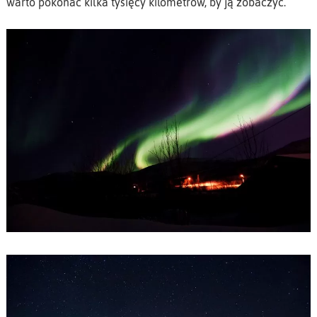
warto pokonać kilka tysięcy kilometrów, by ją zobaczyć.