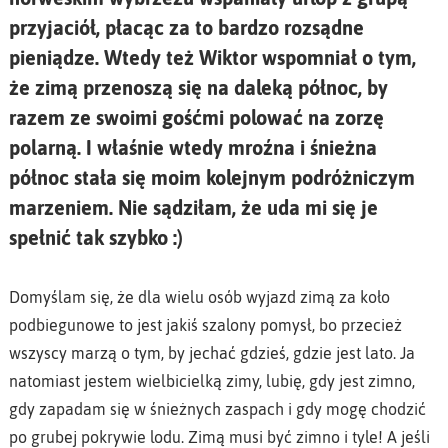
przyjaciół, płacąc za to bardzo rozsądne
pieniądze. Wtedy też Wiktor wspomniał o tym,
że zimą przenoszą się na daleką północ, by
razem ze swoimi gośćmi polować na zorzę
polarną. I właśnie wtedy mroźna i śnieżna
północ stała się moim kolejnym podróżniczym
marzeniem. Nie sądziłam, że uda mi się je
spełnić tak szybko :)
Domyślam się, że dla wielu osób wyjazd zimą za koło
podbiegunowe to jest jakiś szalony pomysł, bo przecież
wszyscy marzą o tym, by jechać gdzieś, gdzie jest lato. Ja
natomiast jestem wielbicielką zimy, lubię, gdy jest zimno,
gdy zapadam się w śnieżnych zaspach i gdy mogę chodzić
po grubej pokrywie lodu. Zimą musi być zimno i tyle! A jeśli