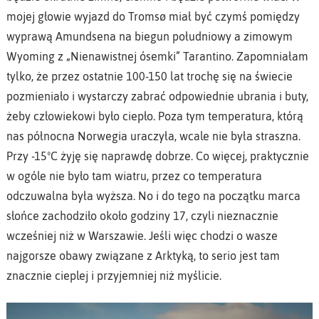
mojej głowie wyjazd do Tromsø miał być czymś pomiędzy
wyprawą Amundsena na biegun południowy a zimowym
Wyoming z „Nienawistnej ósemki” Tarantino. Zapomniałam
tylko, że przez ostatnie 100-150 lat trochę się na świecie
pozmieniało i wystarczy zabrać odpowiednie ubrania i buty,
żeby człowiekowi było ciepło. Poza tym temperatura, którą
nas północna Norwegia uraczyła, wcale nie była straszna.
Przy -15ºC żyję się naprawdę dobrze. Co więcej, praktycznie
w ogóle nie było tam wiatru, przez co temperatura
odczuwalna była wyższa. No i do tego na początku marca
słońce zachodziło około godziny 17, czyli nieznacznie
wcześniej niż w Warszawie. Jeśli więc chodzi o wasze
najgorsze obawy związane z Arktyką, to serio jest tam
znacznie cieplej i przyjemniej niż myślicie.