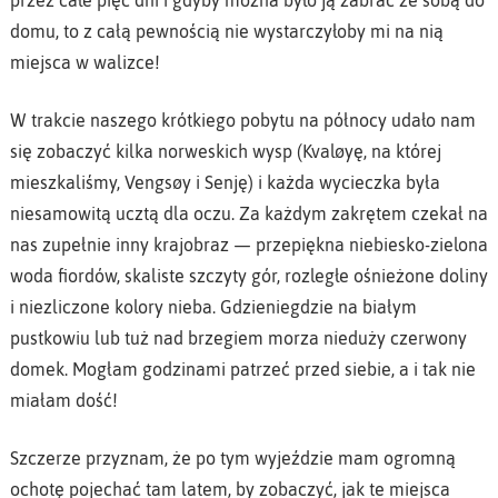
domu, to z całą pewnością nie wystarczyłoby mi na nią
miejsca w walizce!
W trakcie naszego krótkiego pobytu na północy udało nam
się zobaczyć kilka norweskich wysp (Kvaløyę, na której
mieszkaliśmy, Vengsøy i Senję) i każda wycieczka była
niesamowitą ucztą dla oczu. Za każdym zakrętem czekał na
nas zupełnie inny krajobraz — przepiękna niebiesko-zielona
woda fiordów, skaliste szczyty gór, rozległe ośnieżone doliny
i niezliczone kolory nieba. Gdzieniegdzie na białym
pustkowiu lub tuż nad brzegiem morza nieduży czerwony
domek. Mogłam godzinami patrzeć przed siebie, a i tak nie
miałam dość!
Szczerze przyznam, że po tym wyjeździe mam ogromną
ochotę pojechać tam latem, by zobaczyć, jak te miejsca