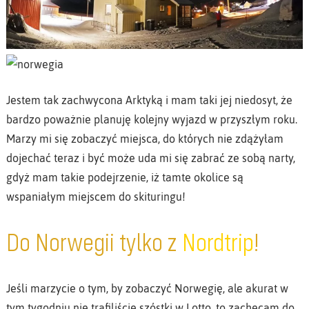
Jestem tak zachwycona Arktyką i mam taki jej niedosyt, że
bardzo poważnie planuję kolejny wyjazd w przyszłym roku.
Marzy mi się zobaczyć miejsca, do których nie zdążyłam
dojechać teraz i być może uda mi się zabrać ze sobą narty,
gdyż mam takie podejrzenie, iż tamte okolice są
wspaniałym miejscem do skituringu!
Do Norwegii tylko z
Nordtrip
!
Jeśli marzycie o tym, by zobaczyć Norwegię, ale akurat w
tym tygodniu nie trafiliście szóstki w Lotto, to zachęcam do