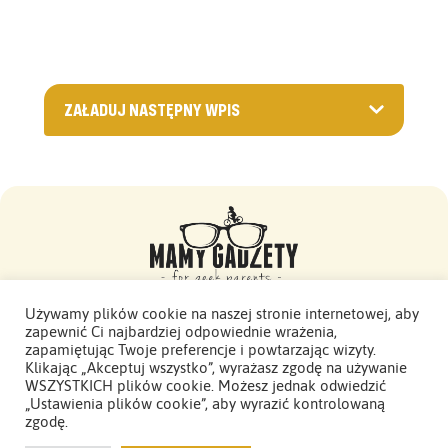
ZAŁADUJ NASTĘPNY WPIS
Używamy plików cookie na naszej stronie internetowej, aby
zapewnić Ci najbardziej odpowiednie wrażenia,
Mamy Gadżety -
zapamiętując Twoje preferencje i powtarzając wizyty.
2015 - 2026. Wszelkie prawa zastrzeżone.
Klikając „Akceptuj wszystko”, wyrażasz zgodę na używanie
WSZYSTKICH plików cookie. Możesz jednak odwiedzić
Polityka Prywatności
„Ustawienia plików cookie”, aby wyrazić kontrolowaną
zgodę.
Odwiedź mnie w social media:
Pixels On Fire
(2021)