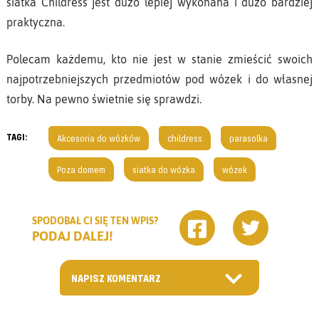
siatka Childress jest dużo lepiej wykonana i dużo bardziej
praktyczna.
Polecam każdemu, kto nie jest w stanie zmieścić swoich
najpotrzebniejszych przedmiotów pod wózek i do własnej
torby. Na pewno świetnie się sprawdzi.
TAGI:
Akcesoria do wózków
childress
parasolka
Poza domem
siatka do wózka
wózek
SPODOBAŁ CI SIĘ TEN WPIS?
PODAJ DALEJ!
NAPISZ KOMENTARZ