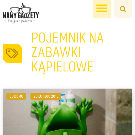
POJEMNIK NA
ZABAWKI
KĄPIELOWE
DO DOMU
20 LUTEGO 2015