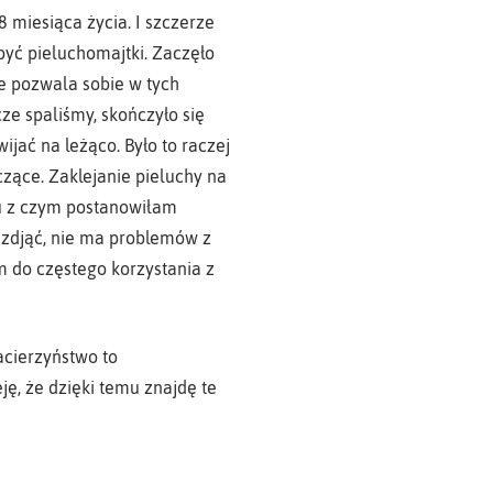
8 miesiąca życia. I szczerze
yć pieluchomajtki. Zaczęło
nie pozwala sobie w tych
ze spaliśmy, skończyło się
ijać na leżąco. Było to raczej
czące. Zaklejanie pieluchy na
ku z czym postanowiłam
a zdjąć, nie ma problemów z
m do częstego korzystania z
acierzyństwo to
ę, że dzięki temu znajdę te