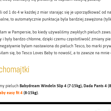
 od 1 do 4 w każdej z miar starając się je uporządkować od najl
lne, to automatycznie punktacja była bardziej zawężona (tylko
łam w Pampersie, bo kiedy używaliśmy zwykłych pieluch zawsze
y i były bardzo chłonne, dzięki czemu częstotliwość zmiany pie
 negatywnie byłam nastawiona do pieluch Tesco, bo marki pryw
usiłam się, bo Tesco Loves Baby to nowość, a to zawsze na mnie d
chomajtki
śmy pieluch
Babydream Windeln Slip 4 (7-15kg), Dada Pants 4 (8
by easy fit 4
(8-15kg)
.