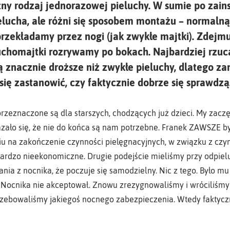
zny rodzaj jednorazowej pieluchy. W sumie po zain
elucha, ale różni się sposobem montażu – normaln
przekładamy przez nogi (jak zwykłe majtki). Zdejmu
uchomajtki rozrywamy po bokach. Najbardziej rzuca
są znacznie droższe niż zwykłe pieluchy, dlatego 
ię zastanowić, czy faktycznie dobrze się sprawdzą
rzeznaczone są dla starszych, chodzących już dzieci. My zaczę
azało się, że nie do końca są nam potrzebne. Franek ZAWSZE by
iu na zakończenie czynności pielęgnacyjnych, w związku z cz
 bardzo nieekonomiczne. Drugie podejście mieliśmy przy odpie
nia z nocnika, że poczuje się samodzielny. Nic z tego. Było mu
. Nocnika nie akceptował. Znowu zrezygnowaliśmy i wróciliśmy 
zebowaliśmy jakiegoś nocnego zabezpieczenia. Wtedy faktycz