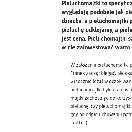
Pieluchomajtki to specyfic
wyglądają podobnie jak pi
dziecka, a pieluchomajtki 
pieluchę odklejamy, a piel
jest cena. Pieluchomajtki 
w nie zainwestować warto s
W założeniu pieluchomajtki p
Franek zaczął biegać, ale ok
Grzecznie leżał w oczekiwan
pieluchomajtki było dla nas
majtki zachęcą go do korzysta
pieluchę, czy pieluchomajtki
gdy po odpieluchowaniu potr
krótko :)