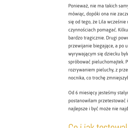
Ponieważ, nie ma takich samyc
mówiąc, dopóki ona nie zacz
się od tego, że Lila wcześnie
czynnościach pomagać. Kilkuk
bardzo tragicznie. Drugi powó
przewijanie biegające, a po 
wyrywającym się dziecku był
spróbować pieluchomajtek. Prz
rozrywaniem pieluchy, z prz
nocnika, co trochę zmniejszy
Od 6 miesięcy jesteśmy stał
postanowiłam przetestować i
najlepsze i być może nie naj
Co i jak testowa