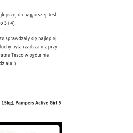
epszej do najgorszej. Jeśli
 3 i 4).
 sprawdzały się najlepiej.
luchy była rzadsza niż przy
atne Tesco w ogóle nie
ziała ;)
-15kg), Pampers Active Girl 5