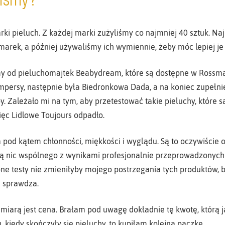
ki pieluch. Z każdej marki zużyliśmy co najmniej 40 sztuk. Na
marek, a później używaliśmy ich wymiennie, żeby móc lepiej j
 od pieluchomajtek Beabydream, które są dostępne w Rossman
persy, następnie była Biedronkowa Dada, a na koniec zupełn
 Zależało mi na tym, aby przetestować takie pieluchy, które są 
ięc Lidlowe Toujours odpadło.
pod kątem chłonności, miękkości i wyglądu. Są to oczywiście 
 nic wspólnego z wynikami profesjonalnie przeprowadzonych t
e testy nie zmieniłyby mojego postrzegania tych produktów, bo
ej sprawdza.
 miarą jest cena. Brałam pod uwagę dokładnie tę kwotę, którą 
 kiedy skończyły się pieluchy, to kupiłam kolejną paczkę.