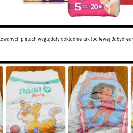
owanych pieluch wyglądały dokładnie tak (od lewej Babydrea