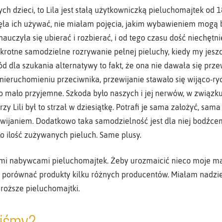
h dzieci, to Lila jest stałą użytkowniczką pieluchomajtek od 1
ęła ich używać, nie miałam pojęcia, jakim wybawieniem mogą b
 nauczyła się ubierać i rozbierać, i od tego czasu dość niechęt
rotne samodzielne rozrywanie pełnej pieluchy, kiedy my jeszc
d dla szukania alternatywy to fakt, że ona nie dawała się przew
unieruchomieniu przeciwnika, przewijanie stawało się wijąco-ry
o mało przyjemne. Szkoda było naszych i jej nerwów, w związ
y Lili był to strzał w dziesiątkę. Potrafi je sama założyć, sam
ewijaniem. Dodatkowo taka samodzielność jest dla niej bodźce
ło ilość zużywanych pieluch. Same plusy.
ymi nabywcami pieluchomajtek. Żeby urozmaicić nieco moje m
 porównać produkty kilku różnych producentów. Miałam nadziej
droższe pieluchomajtki.
liśmy?