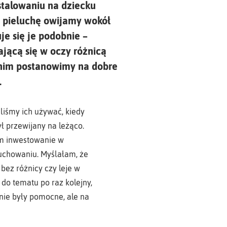
stalowaniu na dziecku
ą pieluchę owijamy wokół
je się je podobnie –
jącą się w oczy różnicą
zanim postanowimy na dobre
.
liśmy ich używać, kiedy
ł przewijany na leżąco.
ym inwestowanie w
luchowaniu. Myślałam, że
 bez różnicy czy leje w
do tematu po raz kolejny,
nie były pomocne, ale na