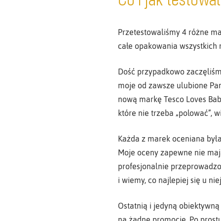
Przetestowaliśmy 4 różne mar
całe opakowania wszystkich 
Dość przypadkowo zaczęliśmy
moje od zawsze ulubione Pam
nową markę Tesco Loves Baby.
które nie trzeba „polować”, w
Każda z marek oceniana była 
Moje oceny zapewne nie mają
profesjonalnie przeprowadzon
i wiemy, co najlepiej się u ni
Ostatnią i jedyną obiektywną
na żadne promocje. Po prostu,