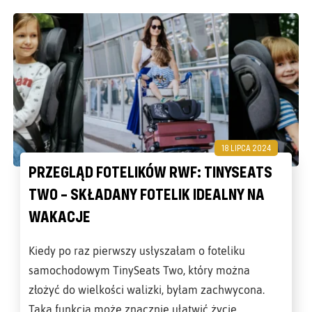
18 LIPCA 2024
PRZEGLĄD FOTELIKÓW RWF: TINYSEATS
TWO – SKŁADANY FOTELIK IDEALNY NA
WAKACJE
Kiedy po raz pierwszy usłyszałam o foteliku
samochodowym TinySeats Two, który można
złożyć do wielkości walizki, byłam zachwycona.
Taka funkcja może znacznie ułatwić życie