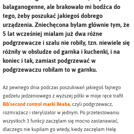
bałaganogenne, ale brakowało mi bodźca do
tego, żeby poszukać jakiegoś dobrego
urządzenia. Zniechęcona byłam głównie tym, że
5 lat wcześniej miałam już dwa różne
podgrzewacze i szału nie robiły, tzn. niewiele się
różniły w obsłudze od garnka i kuchenki, i na
koniec i tak, zamiast podgrzewać w
podgrzewaczu robiłam to w garnku.
Aż pewnego dnia podczas poszukiwań jakiegoś fajnego
gadżetu jedzeniowego z wyższej półki w moje ręce trafił
Bib’second control marki Béaba
, czyli podgrzewacz,
rozmrażacz i sterylizator w jednym. Po przetestowaniu
wszystkich 3 funkcji zaczęłam się mocno zastanawiać,
dlaczego nie kupiłam go wtedy, kiedy zaczęłam Helę