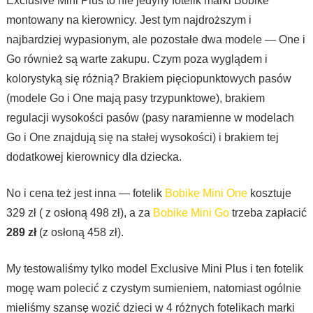
Exclusive Mini Plus to nie jedyny fotelik marki Bobike
montowany na kierownicy. Jest tym najdroższym i
najbardziej wypasionym, ale pozostałe dwa modele — One i
Go również są warte zakupu. Czym poza wyglądem i
kolorystyką się różnią? Brakiem pięciopunktowych pasów
(modele Go i One mają pasy trzypunktowe), brakiem
regulacji wysokości pasów (pasy naramienne w modelach
Go i One znajdują się na stałej wysokości) i brakiem tej
dodatkowej kierownicy dla dziecka.
No i cena też jest inna — fotelik
Bobike Mini One
kosztuje
329 zł ( z osłoną 498 zł), a za
Bobike Mini Go
trzeba zapłacić
289 zł
(z osłoną 458 zł).
My testowaliśmy tylko model Exclusive Mini Plus i ten fotelik
mogę wam polecić z czystym sumieniem, natomiast ogólnie
mieliśmy szansę wozić dzieci w 4 różnych fotelikach marki