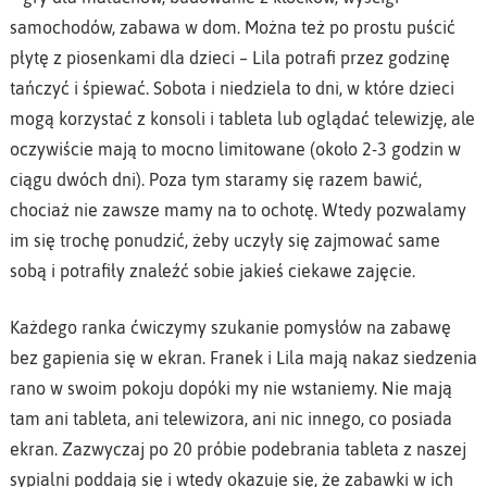
samochodów, zabawa w dom. Można też po prostu puścić
płytę z piosenkami dla dzieci – Lila potrafi przez godzinę
tańczyć i śpiewać. Sobota i niedziela to dni, w które dzieci
mogą korzystać z konsoli i tableta lub oglądać telewizję, ale
oczywiście mają to mocno limitowane (około 2-3 godzin w
ciągu dwóch dni). Poza tym staramy się razem bawić,
chociaż nie zawsze mamy na to ochotę. Wtedy pozwalamy
im się trochę ponudzić, żeby uczyły się zajmować same
sobą i potrafiły znaleźć sobie jakieś ciekawe zajęcie.
Każdego ranka ćwiczymy szukanie pomysłów na zabawę
bez gapienia się w ekran. Franek i Lila mają nakaz siedzenia
rano w swoim pokoju dopóki my nie wstaniemy. Nie mają
tam ani tableta, ani telewizora, ani nic innego, co posiada
ekran. Zazwyczaj po 20 próbie podebrania tableta z naszej
sypialni poddają się i wtedy okazuje się, że zabawki w ich