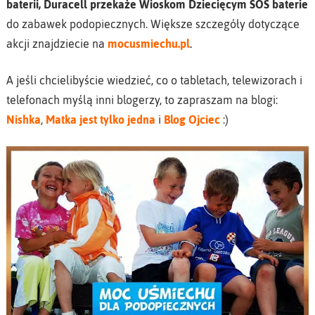
baterii, Duracell przekaże Wioskom Dziecięcym SOS baterie
do zabawek podopiecznych. Większe szczegóły dotyczące
akcji znajdziecie na
mocusmiechu.pl
.
A jeśli chcielibyście wiedzieć, co o tabletach, telewizorach i
telefonach myślą inni blogerzy, to zapraszam na blogi:
Nishka
,
Matka jest tylko jedna
i
Blog Ojciec
:)