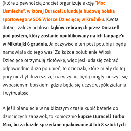
(które z pewnością znacie) organizuje akcję
“Moc
Uśmiechu”, w której Duracell ufunduje budowę boiska
sportowego w SOS Wiosce Dziecięcej w Kraśniku
. Kwota
dotacji zależy od ilości
lajków zebranych przez Duracell
pod postem, który zostanie opublikowany na ich fanpage’u
w Mikołajki 6 grudnia
. Ja oczywiście ten post polubię i będę
namawiała do tego was! Za każde polubienie Wioski
Dziecięce otrzymują złotówkę, więc jeśli uda się zebrać
odpowiednio dużo polubień, to dzieciaki, które miały do tej
pory niezbyt dużo szczęścia w życiu, będą mogły cieszyć się
wypasionym boiskiem, gdzie będą się uczyć współdziałania
i wytrwałości.
A jeśli planujecie w najbliższym czasie kupić baterie do
dziecięcych zabawek, to koniecznie
kupcie Duracell Turbo
Max, bo za każde sprzedane opakowanie 4 lub 8 sztuk tych