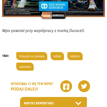
Wpis powstał przy współpracy z marką Duracell.
TAGI:
Pomysły na zabawę
tablet
telefon
zabawka
SPODOBAŁ CI SIĘ TEN WPIS?
PODAJ DALEJ!
NAPISZ KOMENTARZ