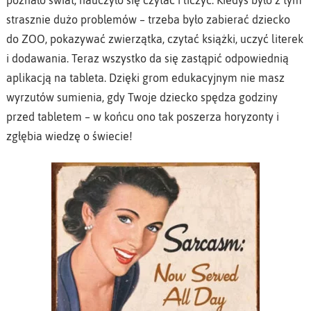
poznało świat, nauczyło się czytać i liczyć. Kiedyś było z tym
strasznie dużo problemów – trzeba było zabierać dziecko
do ZOO, pokazywać zwierzątka, czytać książki, uczyć literek
i dodawania. Teraz wszystko da się zastąpić odpowiednią
aplikacją na tableta. Dzięki grom edukacyjnym nie masz
wyrzutów sumienia, gdy Twoje dziecko spędza godziny
przed tabletem – w końcu ono tak poszerza horyzonty i
zgłębia wiedzę o świecie!