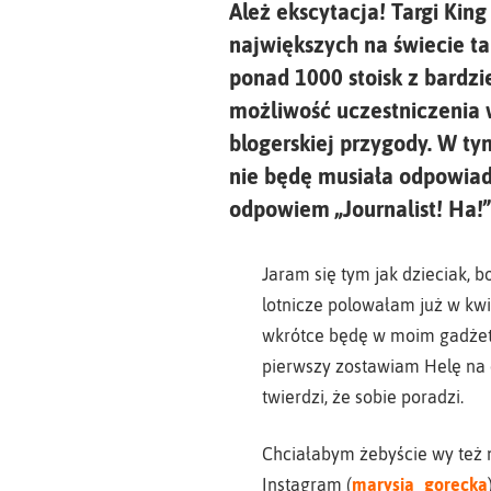
Ależ ekscytacja! Targi King
największych na świecie ta
ponad 1000 stoisk z bardz
możliwość uczestniczenia w
blogerskiej przygody. W ty
nie będę musiała odpowiadać
odpowiem „Journalist! Ha!” 
Jaram się tym jak dzieciak, b
lotnicze polowałam już w kwi
wkrótce będę w moim gadżeto
pierwszy zostawiam Helę na d
twierdzi, że sobie poradzi.
Chciałabym żebyście wy też 
Instagram (
marysia_gorecka