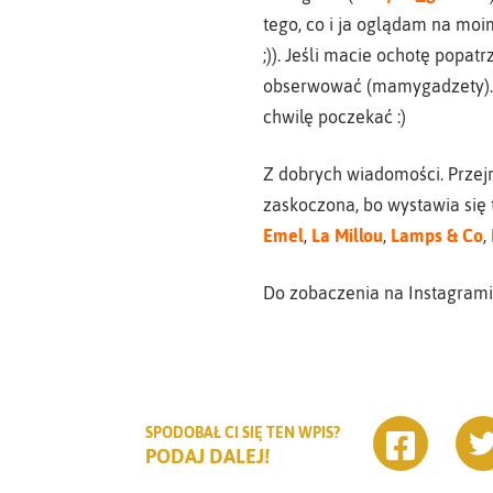
tego, co i ja oglądam na moim
;)). Jeśli macie ochotę popatr
obserwować (mamygadzety). O
chwilę poczekać :)
Z dobrych wiadomości. Przej
zaskoczona, bo wystawia się
Emel
,
La Millou
,
Lamps & Co
,
Do zobaczenia na Instagramie
SPODOBAŁ CI SIĘ TEN WPIS?
PODAJ DALEJ!