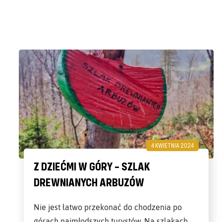
4 KWIETNIA 2024
Z DZIEĆMI W GÓRY – SZLAK
DREWNIANYCH ARBUZÓW
Nie jest łatwo przekonać do chodzenia po
górach najmłodszych turystów. Na szlakach