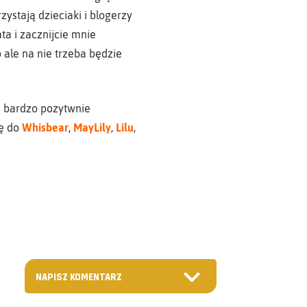
zystają dzieciaki i blogerzy
ata i zacznijcie mnie
ale na nie trzeba będzie
m bardzo pozytwnie
zę do
Whisbear
,
MayLily
,
Lilu
,
NAPISZ KOMENTARZ