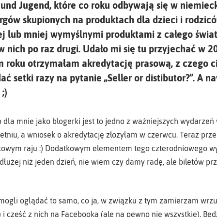
 und Jugend, które co roku odbywają się w niemiecki
rgów skupionych na produktach dla dzieci i rodzi
iej lub mniej wymyślnymi produktami z całego świa
 nich po raz drugi. Udało mi się tu przyjechać w 
m roku otrzymałam akredytację prasową, z czego cie
 setki razy na pytanie „Seller or distibutor?”. A naw
;)
o dla mnie jako blogerki jest to jedno z ważniejszych wydarzeń 
etniu, a wniosek o akredytację złożyłam w czerwcu. Teraz prz
wym raju :) Dodatkowym elementem tego czterodniowego wyjaz
łużej niż jeden dzień, nie wiem czy damy radę, ale biletów pr
mogli oglądać to samo, co ja, w związku z tym zamierzam wrz
) i część z nich na Facebooka (ale na pewno nie wszystkie). Bę