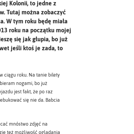
ej Kolonii, to jedne z
ców. Tutaj można zobaczyć
ta. W tym roku będę miała
2013 roku na początku mojej
szę się jak głupia, bo już
et jeśli ktoś je zada, to
w ciągu roku. Na tanie bilety
ebieram nogami, bo już
du jest fakt, że po raz
zebukować się nie da. Babcia
ucać mnóstwo zdjęć na
dzie też możliwość oglądania