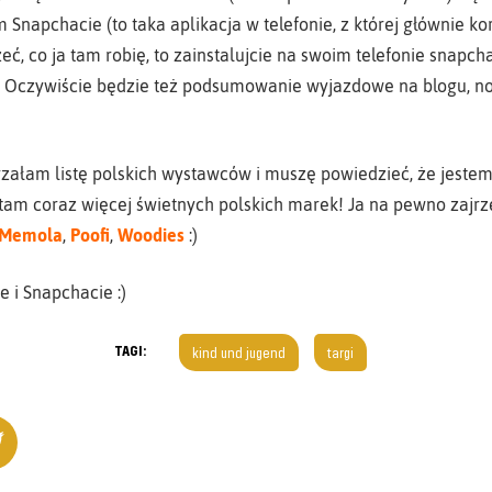
 Snapchacie (to taka aplikacja w telefonie, z której głównie kor
zeć, co ja tam robię, to zainstalujcie na swoim telefonie snapch
czywiście będzie też podsumowanie wyjazdowe na blogu, no 
rzałam listę polskich wystawców i muszę powiedzieć, że jeste
 tam coraz więcej świetnych polskich marek! Ja na pewno zajr
Memola
,
Poofi
,
Woodies
:)
 i Snapchacie :)
TAGI:
kind und jugend
targi