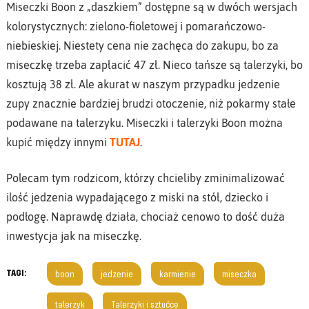
Miseczki Boon z „daszkiem” dostępne są w dwóch wersjach
kolorystycznych: zielono-fioletowej i pomarańczowo-
niebieskiej. Niestety cena nie zachęca do zakupu, bo za
miseczkę trzeba zapłacić 47 zł. Nieco tańsze są talerzyki, bo
kosztują 38 zł. Ale akurat w naszym przypadku jedzenie
zupy znacznie bardziej brudzi otoczenie, niż pokarmy stałe
podawane na talerzyku. Miseczki i talerzyki Boon można
kupić między innymi
TUTAJ
.
Polecam tym rodzicom, którzy chcieliby zminimalizować
ilość jedzenia wypadającego z miski na stół, dziecko i
podłogę. Naprawdę działa, chociaż cenowo to dość duża
inwestycja jak na miseczkę.
TAGI:
boon
jedzenie
karmienie
miseczka
talerzyk
Talerzyki i sztućce