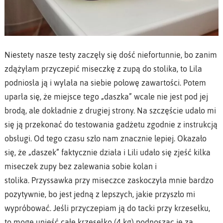
Niestety nasze testy zaczęły się dość niefortunnie, bo zanim
zdążyłam przyczepić miseczkę z zupą do stolika, to Lila
podniosła ją i wylała na siebie połowę zawartości. Potem
uparła się, że miejsce tego „daszka” wcale nie jest pod jej
brodą, ale dokładnie z drugiej strony. Na szczęście udało mi
się ją przekonać do testowania gadżetu zgodnie z instrukcją
obsługi. Od tego czasu szło nam znacznie lepiej. Okazało
się, że „daszek” faktycznie działa i Lili udało się zjeść kilka
miseczek zupy bez zalewania sobie kolan i
stolika. Przyssawka przy miseczce zaskoczyła mnie bardzo
pozytywnie, bo jest jedną z lepszych, jakie przyszło mi
wypróbować. Jeśli przyczepiam ją do tacki przy krzesełku,
to mogę unieść całe krzesełko (4 kg) podnosząc je za