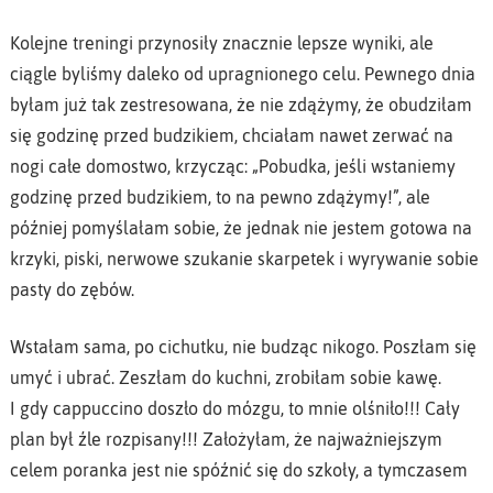
Kolejne treningi przynosiły znacznie lepsze wyniki, ale
ciągle byliśmy daleko od upragnionego celu. Pewnego dnia
byłam już tak zestresowana, że nie zdążymy, że obudziłam
się godzinę przed budzikiem, chciałam nawet zerwać na
nogi całe domostwo, krzycząc: „Pobudka, jeśli wstaniemy
godzinę przed budzikiem, to na pewno zdążymy!”, ale
później pomyślałam sobie, że jednak nie jestem gotowa na
krzyki, piski, nerwowe szukanie skarpetek i wyrywanie sobie
pasty do zębów.
Wstałam sama, po cichutku, nie budząc nikogo. Poszłam się
umyć i ubrać. Zeszłam do kuchni, zrobiłam sobie kawę.
I gdy cappuccino doszło do mózgu, to mnie olśniło!!! Cały
plan był źle rozpisany!!! Założyłam, że najważniejszym
celem poranka jest nie spóźnić się do szkoły, a tymczasem