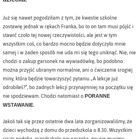
Już się nawet pogodziłam z tym, że kwestie szkolne
zostawię jednak w rękach Franka, bo to on tam musi pójść i
stawić czoło tej nowej rzeczywistości, ale jest w tym
wszystkim coś, co bardzo mocno będzie dotyczyło mnie
samej i w żaden sposób nie uda mi się tego uniknąć. Nie, nie
chodzi o zakup garsonek na wywiadówkę, bo podobno
można przyjść ubranym normalnie, ani o ćwiczenie srogiej
miny, która będzie towarzyszyć pytaniu „A lekcje już
odrobiłeś?”, bo żadnych lekcji przynajmniej na początku się
nie spodziewam. Chodzi natomiast o
PORANNE
.
WSTAWANIE
Jakoś tak się przez ostatnie dwa lata zorganizowaliśmy, że
dzieci wychodzą z domu do przedszkola o 8.30. Wszystkim
się to podoba, przedszkole nie narzeka, my nie musimy