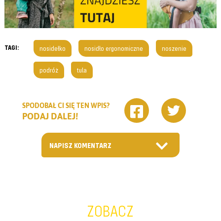
TAGI:
nosidełko
nosidło ergonomiczne
noszenie
podróż
tula
SPODOBAŁ CI SIĘ TEN WPIS?
PODAJ DALEJ!
NAPISZ KOMENTARZ
ZOBACZ