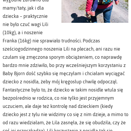
mamy/taty, jak i dla
dziecka – praktycznie
nie było czuć wagi Lili
(10kg), a i noszenie
Franka (16kg) nie sprawiało trudności. Podczas
sześciogodzinnego noszenia Lili na plecach, ani razu nie
czułam się zmęczona sporym obciążeniem, co naprawdę
bardzo mnie zdziwiło, bo przy wcześniejszym korzystaniu z
Baby Bjorn dość szybko się męczyłam i chciałam wyciągać
dziecko z nosidła, żeby mój kręgosłup chwilę odpoczął.
Fantastyczne było to, że dziecko w takim nosidle wtula się
bezpośrednio w rodzica, co nie tylko jest przyjemnym
uczuciem, ale daje też kontrolę nad dzieckiem (kiedy
dziecko jest z tyłu nie widzimy co się z nim dzieje, a mimo to
od razu wiedziałam, że Lila zasnęła, że się obudziła, czy że
coś jej przeszkadza). Lili korzystanie z nosidła tak się