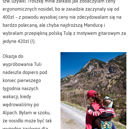
tzw. używki. Troszkę mnie zatkało jak zobaczyłam ceny
ergonomicznych nosideł, bo w zasadzie zaczynały się od
400zł – z powodu wysokiej ceny nie zdecydowałam się na
bardzo polecaną, ale chyba najdroższą Manducę i
wybrałam przepiękną polską Tulę z motywem gitarowym za
jedyne 420zl (!).
Okazja do
wypróbowania Tuli
nadeszła dopiero pod
koniec pierwszego
tygodnia naszych
wakacji, kiedy
wędrowaliśmy po
Alpach. Byłam w szoku,
że nosidło może być tak
wygodne zarówno dla