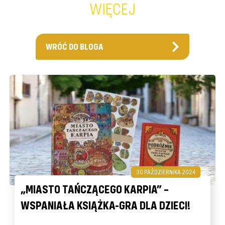
WIĘCEJ
WRÓĆ DO BLOGA
30 PAŹDZIERNIKA 2024
„MIASTO TAŃCZĄCEGO KARPIA” –
WSPANIAŁA KSIĄŻKA-GRA DLA DZIECI!