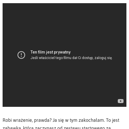
Robi wrażenie, prawda? Ja się w tym zakochałam. To jest
zabawka, którą zaczynasz od zestawu startowego za