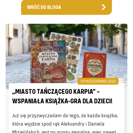
WRÓĆ DO BLOGA
30 PAŹDZIERNIKA 2024
„MIASTO TAŃCZĄCEGO KARPIA” –
WSPANIAŁA KSIĄŻKA-GRA DLA DZIECI!
Już się przyzwyczaiłam do tego, że każda książka,
która wyjdzie spod rąk Aleksandry i Daniela
Mizielińskich, jest po prostu genialna, więc nawet