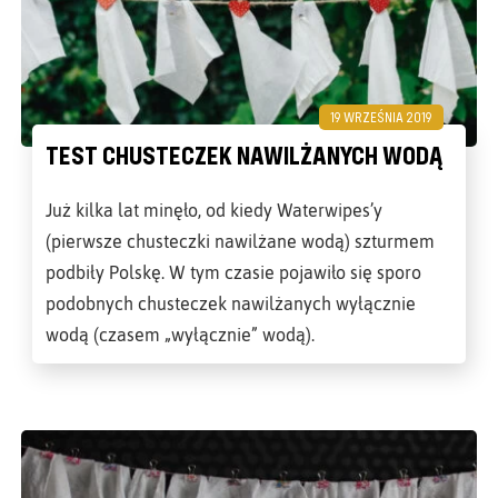
19 WRZEŚNIA 2019
TEST CHUSTECZEK NAWILŻANYCH WODĄ
Już kilka lat minęło, od kiedy Waterwipes’y
(pierwsze chusteczki nawilżane wodą) szturmem
podbiły Polskę. W tym czasie pojawiło się sporo
podobnych chusteczek nawilżanych wyłącznie
wodą (czasem „wyłącznie” wodą).