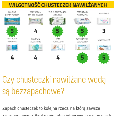
Czy chusteczki nawilżane wodą
są bezzapachowe?
Zapach chusteczek to kolejna rzecz, na którą zawsze
zwracam uwagę. Bardzo nie lubię intensywnie pachnących