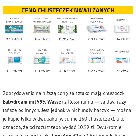
Zdecydowanie najniższą cenę za sztukę mają chusteczki
Babydream mit 99% Wasser
z Rossmanna — są dwa razy
tańsze od innych. Jest jednak w nich mały haczyk — można
je kupić tylko w dwupaku (w sumie 160 chusteczek), a to
oznacza, że od razu trzeba wydać 10,99 zł. Dwukrotnie
droższe są chusteczki
Tami AquaClear
(dostępne tylko w