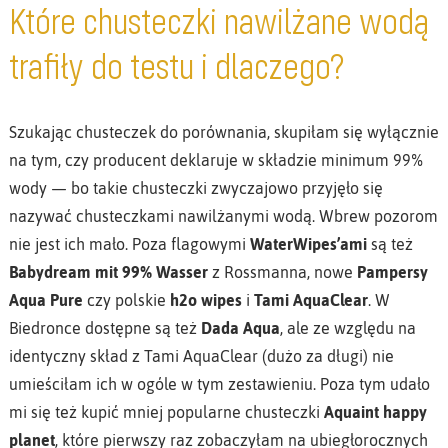
Które chusteczki nawilżane wodą
trafiły do testu i dlaczego?
Szukając chusteczek do porównania, skupiłam się wyłącznie
na tym, czy producent deklaruje w składzie minimum 99%
wody — bo takie chusteczki zwyczajowo przyjęło się
nazywać chusteczkami nawilżanymi wodą. Wbrew pozorom
nie jest ich mało. Poza flagowymi
WaterWipes’ami
są też
Babydream mit 99% Wasser
z Rossmanna, nowe
Pampersy
Aqua Pure
czy polskie
h2o wipes
i
Tami AquaClear
. W
Biedronce dostępne są też
Dada Aqua
, ale ze względu na
identyczny skład z Tami AquaClear (dużo za długi) nie
umieściłam ich w ogóle w tym zestawieniu. Poza tym udało
mi się też kupić mniej popularne chusteczki
Aquaint happy
planet
, które pierwszy raz zobaczyłam na ubiegłorocznych