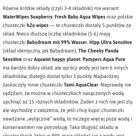
Równie krótkie składy (czyli 3-4 składniki) ma wariant
WaterWipes Soapberry
,
Fresh Baby Aqua Wipes
oraz polskie
chusteczki
h2o wipes
— te chusteczki dostały 5 punktów za
skład. Nieco dłuższą liczbę składników (5-6) mają
chusteczki
Babydream mit 99% Wasser
,
Hipp Ultra Sensitive
(skład identyczny, jak Babydream),
The Cheeky Panda
Sensitive
oraz
Aquaint happy planet
.
Pampers Aqua Pure
ma bardzo dobry skład, ale oprócz wody jest tam 6 innych
składników, dlatego dostał tylko 3 punkty. Najbardziej
zaskoczyły mnie chusteczki
Tami AquaClear
. Naprawdę nie
sądziłam, że można w chusteczkach nasączonych wodą
upchnąć aż 15 różnych składników. Żaden z nich nie jest zły,
ale wychodzę z założenia, że jeśli chcę kupić chusteczki
nawilżane „wyłącznie” wodą, to niczego więcej poza wodą i
konserwantem nie potrzebuję. Taka długość składu w
chusteczkach, które w 99% mają składać się z wody, jest