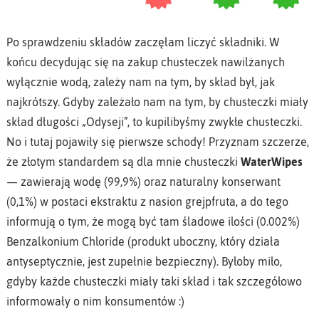
Po sprawdzeniu składów zaczęłam liczyć składniki. W
końcu decydując się na zakup chusteczek nawilżanych
wyłącznie wodą, zależy nam na tym, by skład był, jak
najkrótszy. Gdyby zależało nam na tym, by chusteczki miały
skład długości „Odyseji”, to kupilibyśmy zwykłe chusteczki.
No i tutaj pojawiły się pierwsze schody! Przyznam szczerze,
że złotym standardem są dla mnie chusteczki
WaterWipes
— zawierają wodę (99,9%) oraz naturalny konserwant
(0,1%) w postaci ekstraktu z nasion grejpfruta, a do tego
informują o tym, że mogą być tam śladowe ilości (0.002%)
Benzalkonium Chloride (produkt uboczny, który działa
antyseptycznie, jest zupełnie bezpieczny). Byłoby miło,
gdyby każde chusteczki miały taki skład i tak szczegółowo
informowały o nim konsumentów :)