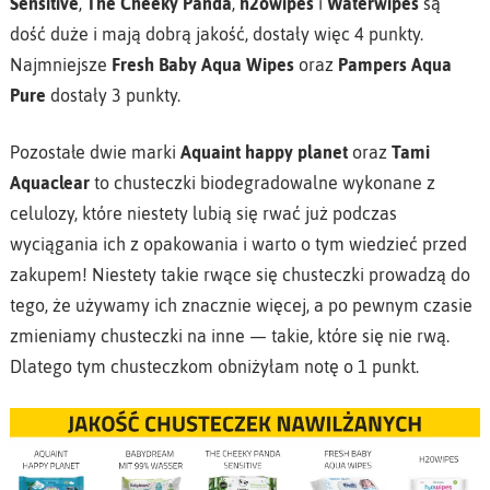
Sensitive
,
The Cheeky Panda
,
h2owipes
i
Waterwipes
są
dość duże i mają dobrą jakość, dostały więc 4 punkty.
Najmniejsze
Fresh Baby Aqua Wipes
oraz
Pampers Aqua
Pure
dostały 3 punkty.
Pozostałe dwie marki
Aquaint happy planet
oraz
Tami
Aquaclear
to chusteczki biodegradowalne wykonane z
celulozy, które niestety lubią się rwać już podczas
wyciągania ich z opakowania i warto o tym wiedzieć przed
zakupem! Niestety takie rwące się chusteczki prowadzą do
tego, że używamy ich znacznie więcej, a po pewnym czasie
zmieniamy chusteczki na inne — takie, które się nie rwą.
Dlatego tym chusteczkom obniżyłam notę o 1 punkt.