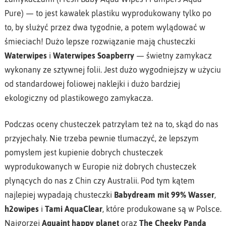
Pure) — to jest kawałek plastiku wyprodukowany tylko po
to, by służyć przez dwa tygodnie, a potem wylądować w
śmieciach! Dużo lepsze rozwiązanie mają chusteczki
Waterwipes
i
Waterwipes Soapberry
— świetny zamykacz
wykonany ze sztywnej folii. Jest dużo wygodniejszy w użyciu
od standardowej foliowej naklejki i dużo bardziej
ekologiczny od plastikowego zamykacza.
Podczas oceny chusteczek patrzyłam też na to, skąd do nas
przyjechały. Nie trzeba pewnie tłumaczyć, że lepszym
pomysłem jest kupienie dobrych chusteczek
wyprodukowanych w Europie niż dobrych chusteczek
płynących do nas z Chin czy Australii. Pod tym kątem
najlepiej wypadają chusteczki
Babydream mit 99% Wasser
,
h2owipes
i
Tami AquaClear
, które produkowane są w Polsce.
Najgorzej
Aquaint happy planet
oraz
The Cheeky Panda