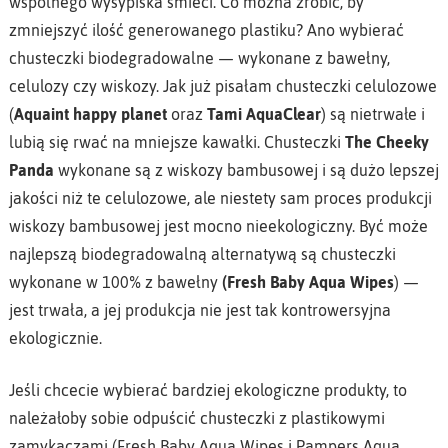
wspólnego wysypiska śmieci. Co można zrobić, by
zmniejszyć ilość generowanego plastiku? Ano wybierać
chusteczki biodegradowalne — wykonane z bawełny,
celulozy czy wiskozy. Jak już pisałam chusteczki celulozowe
(
Aquaint happy planet
oraz
Tami AquaClear
) są nietrwałe i
lubią się rwać na mniejsze kawałki. Chusteczki
The Cheeky
Panda
wykonane są z wiskozy bambusowej i są dużo lepszej
jakości niż te celulozowe, ale niestety sam proces produkcji
wiskozy bambusowej jest mocno nieekologiczny. Być może
najlepszą biodegradowalną alternatywą są chusteczki
wykonane w 100% z bawełny
(Fresh Baby Aqua Wipes
) —
jest trwała, a jej produkcja nie jest tak kontrowersyjna
ekologicznie.
Jeśli chcecie wybierać bardziej ekologiczne produkty, to
należałoby sobie odpuścić chusteczki z plastikowymi
zamykaczami (Fresh Baby Aqua Wipes i Pampers Aqua