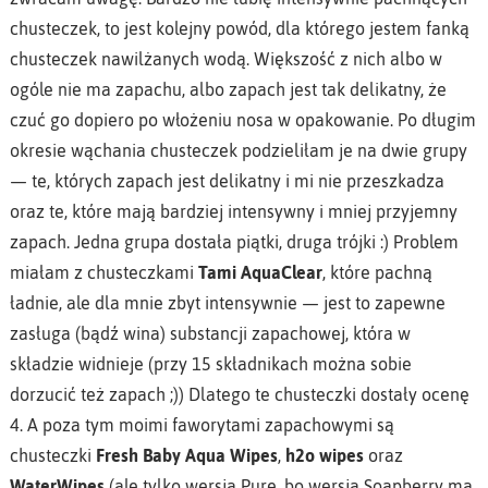
chusteczek, to jest kolejny powód, dla którego jestem fanką
chusteczek nawilżanych wodą. Większość z nich albo w
ogóle nie ma zapachu, albo zapach jest tak delikatny, że
czuć go dopiero po włożeniu nosa w opakowanie. Po długim
okresie wąchania chusteczek podzieliłam je na dwie grupy
— te, których zapach jest delikatny i mi nie przeszkadza
oraz te, które mają bardziej intensywny i mniej przyjemny
zapach. Jedna grupa dostała piątki, druga trójki :) Problem
miałam z chusteczkami
Tami AquaClear
, które pachną
ładnie, ale dla mnie zbyt intensywnie — jest to zapewne
zasługa (bądź wina) substancji zapachowej, która w
składzie widnieje (przy 15 składnikach można sobie
dorzucić też zapach ;)) Dlatego te chusteczki dostały ocenę
4. A poza tym moimi faworytami zapachowymi są
chusteczki
Fresh Baby Aqua Wipes
,
h2o wipes
oraz
WaterWipes
(ale tylko wersja Pure, bo wersja Soapberry ma