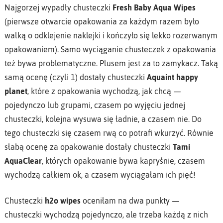
Najgorzej wypadły chusteczki
Fresh Baby Aqua Wipes
(pierwsze otwarcie opakowania za każdym razem było
walką o odklejenie naklejki i kończyło się lekko rozerwanym
opakowaniem). Samo wyciąganie chusteczek z opakowania
też bywa problematyczne. Plusem jest za to zamykacz. Taką
samą ocenę (czyli 1) dostały chusteczki
Aquaint happy
planet
, które z opakowania wychodzą, jak chcą —
pojedynczo lub grupami, czasem po wyjęciu jednej
chusteczki, kolejna wysuwa się ładnie, a czasem nie. Do
tego chusteczki się czasem rwą co potrafi wkurzyć. Równie
słabą ocenę za opakowanie dostały chusteczki
Tami
AquaClear
, których opakowanie bywa kapryśnie, czasem
wychodzą całkiem ok, a czasem wyciągałam ich pięć!
Chusteczki
h2o wipes
oceniłam na dwa punkty —
chusteczki wychodzą pojedynczo, ale trzeba każdą z nich