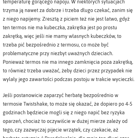
temperaturę gorącego napoju. W niektórych sytuacjach
trzyma ją nawet za dobrze i trzeba długo czekać, zanim się
z niego napijemy. Zresztą z piciem też nie jest łatwo, gdyż
ten termos nie ma kubeczka, zakrętka jest po prostu
zakrętką, więc jeśli nie mamy własnych kubeczków, to
trzeba pić bezpośrednio z termosu, co może być
problematyczne przy niezbyt uważnych dzieciach.
Ponieważ termos nie ma innego zamknięcia poza zakrętką,
to również trzeba uważać, żeby dzieci przez przypadek nie
wylały jego zawartości podczas postoju w trakcie wycieczki.
Jeśli postanowicie zaparzyć herbatę bezpośrednio w
termosie Twistshake, to może się okazać, że dopiero po 4-5
godzinach będziecie mogli się z niego napić bez ryzyka
oparzeń, chociaż to oczywiście w dużej mierze zależy od
tego, czy zazwyczaj pijecie wrzątek, czy czekacie, aż