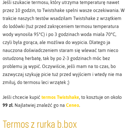
Jeśli szukacie termosu, który utrzyma temperaturę nawet
przez 10 godzin, to Twistshake spełni wasze oczekiwania. W
trakcie naszych testów wsadziłam Twistshake z wrzątkiem
do lodówki (tuż przed zakręceniem termosu temperatura
wody wynosiła 95°C) i po 3 godzinach woda miała 70°C,
czyli była gorąca, ale możliwa do wypicia. Dlatego ja
nauczona doświadczeniem staram się wlewać tam nieco
ostudzoną herbatę, tak by po 2-3 godzinach móc bez
problemu ją wypić. Oczywiście, jeśli mam na to czas, bo
zazwyczaj szykuję picie tuż przed wyjściem i wtedy nie ma
zmiłuj, do termosu leci wrzątek ;)
Jeśli chcecie kupić
termos Twistshake
, to kosztuje on około
99 zł
. Najłatwiej znaleźć go na
Ceneo
.
Termos z rurką b.box