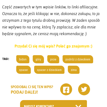
Część zawartych w tym wpisie linków, to linki afiliacyjne.
Oznacza to, że jeśli klikając w nie, dokonasz zakupu, to ja
otrzymam z tego tytułu drobną prowizję. W żaden sposób
nie wpływa to na cenę, którą Ty zapłacisz, ale dla mnie
będzie sygnałem, że cenisz moją rekomendację :)
Przydał Ci się mój wpis? Poleć go znajomym :)
TAGI:
bidon
góry
picie
podróż z dzieckiem
spacer
spacer z dzieckiem
zima
SPODOBAŁ CI SIĘ TEN WPIS?
PODAJ DALEJ!
NAPISZ KOMENTARZ