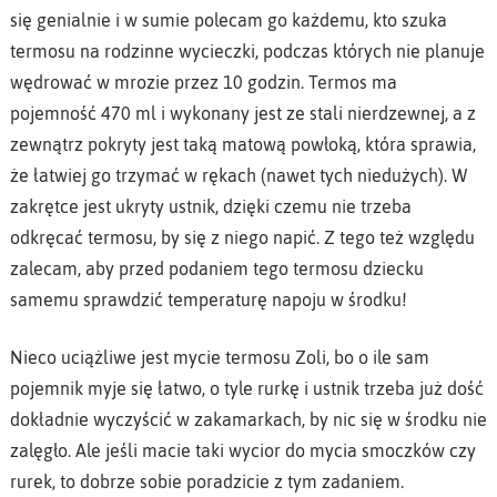
się genialnie i w sumie polecam go każdemu, kto szuka
termosu na rodzinne wycieczki, podczas których nie planuje
wędrować w mrozie przez 10 godzin. Termos ma
pojemność 470 ml i wykonany jest ze stali nierdzewnej, a z
zewnątrz pokryty jest taką matową powłoką, która sprawia,
że łatwiej go trzymać w rękach (nawet tych niedużych). W
zakrętce jest ukryty ustnik, dzięki czemu nie trzeba
odkręcać termosu, by się z niego napić. Z tego też względu
zalecam, aby przed podaniem tego termosu dziecku
samemu sprawdzić temperaturę napoju w środku!
Nieco uciążliwe jest mycie termosu Zoli, bo o ile sam
pojemnik myje się łatwo, o tyle rurkę i ustnik trzeba już dość
dokładnie wyczyścić w zakamarkach, by nic się w środku nie
zalęgło. Ale jeśli macie taki wycior do mycia smoczków czy
rurek, to dobrze sobie poradzicie z tym zadaniem.