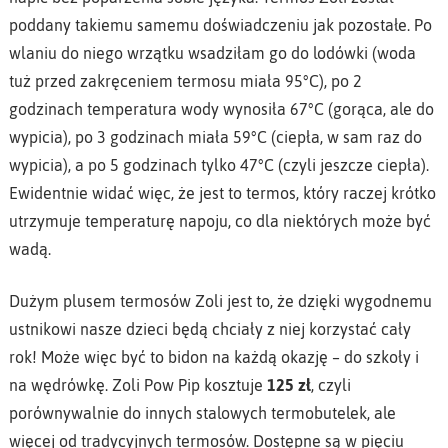
poddany takiemu samemu doświadczeniu jak pozostałe. Po
wlaniu do niego wrzątku wsadziłam go do lodówki (woda
tuż przed zakręceniem termosu miała 95°C), po 2
godzinach temperatura wody wynosiła 67°C (gorąca, ale do
wypicia), po 3 godzinach miała 59°C (ciepła, w sam raz do
wypicia), a po 5 godzinach tylko 47°C (czyli jeszcze ciepła).
Ewidentnie widać więc, że jest to termos, który raczej krótko
utrzymuje temperaturę napoju, co dla niektórych może być
wadą.
Dużym plusem termosów Zoli jest to, że dzięki wygodnemu
ustnikowi nasze dzieci będą chciały z niej korzystać cały
rok! Może więc być to bidon na każdą okazję – do szkoły i
na wędrówkę. Zoli Pow Pip kosztuje
125 zł
, czyli
porównywalnie do innych stalowych termobutelek, ale
więcej od tradycyjnych termosów. Dostępne są w pięciu