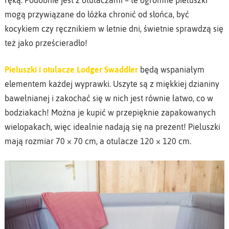
ręką. Podobnie jest z otulaczami – te ogromne pieluszki
mogą przywiązane do łóżka chronić od słońca, być
kocykiem czy ręcznikiem w letnie dni, świetnie sprawdzą się
też jako prześcieradło!
Pieluszki i otulacze Lodger Swaddler
będą wspaniałym
elementem każdej wyprawki. Uszyte są z miękkiej dzianiny
bawełnianej i zakochać się w nich jest równie łatwo, co w
bodziakach! Można je kupić w przepięknie zapakowanych
wielopakach, więc idealnie nadają się na prezent! Pieluszki
mają rozmiar 70 × 70 cm, a otulacze 120 × 120 cm.