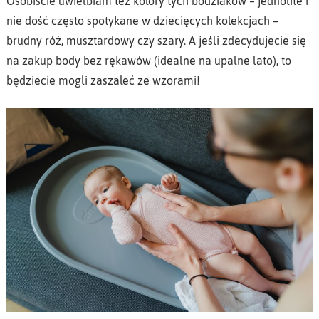
Osobiście uwielbiam też kolory tych bodziaków – jednolite i
nie dość często spotykane w dziecięcych kolekcjach –
brudny róż, musztardowy czy szary. A jeśli zdecydujecie się
na zakup body bez rękawów (idealne na upalne lato), to
będziecie mogli zaszaleć ze wzorami!