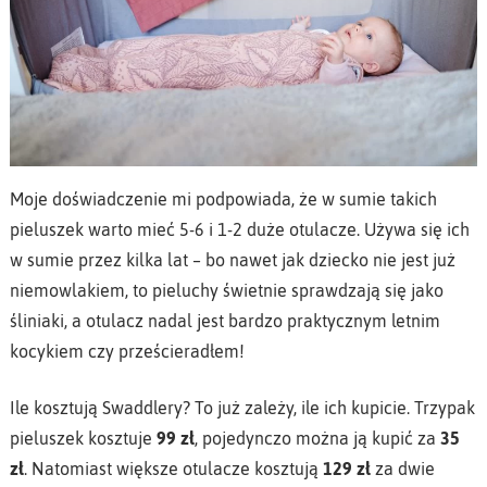
Moje doświadczenie mi podpowiada, że w sumie takich
pieluszek warto mieć 5-6 i 1-2 duże otulacze. Używa się ich
w sumie przez kilka lat – bo nawet jak dziecko nie jest już
niemowlakiem, to pieluchy świetnie sprawdzają się jako
śliniaki, a otulacz nadal jest bardzo praktycznym letnim
kocykiem czy prześcieradłem!
Ile kosztują Swaddlery? To już zależy, ile ich kupicie. Trzypak
pieluszek kosztuje
99 zł
, pojedynczo można ją kupić za
35
zł
. Natomiast większe otulacze kosztują
129 zł
za dwie