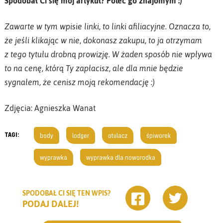
Spodobał Ci się mój artykuł? Poleć go znajomym :)
Zawarte w tym wpisie linki, to linki afiliacyjne. Oznacza to,
że jeśli klikając w nie, dokonasz zakupu, to ja otrzymam
z tego tytułu drobną prowizję. W żaden sposób nie wpływa
to na cenę, którą Ty zapłacisz, ale dla mnie będzie
sygnałem, że cenisz moją rekomendację :)
Zdjęcia: Agnieszka Wanat
TAGI:
body
lodger
otulacz
śpiworek
wyprawka
wyprawka dla noworodka
SPODOBAŁ CI SIĘ TEN WPIS?
PODAJ DALEJ!