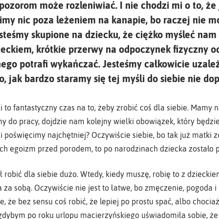
zorom może rozleniwiać. I nie chodzi mi o to, że j
bimy nic poza leżeniem na kanapie, bo raczej nie
esteśmy skupione na dziecku, że ciężko myśleć nam 
eckiem, krótkie przerwy na odpoczynek fizyczny od
ego potrafi wykańczać. Jesteśmy całkowicie uzal
 jak bardzo staramy się tej myśli do siebie nie dop
 to fantastyczny czas na to, żeby zrobić coś dla siebie. Mamy na
my do pracy, dojdzie nam kolejny wielki obowiązek, który będz
cji poświęcimy najchętniej? Oczywiście siebie, bo tak już matki 
ł ich egoizm przed porodem, to po narodzinach dziecka zostało
ił robić dla siebie dużo. Wtedy, kiedy muszę, robię to z dzieck
 za sobą. Oczywiście nie jest to łatwe, bo zmęczenie, pogoda i
e, że bez sensu coś robić, że lepiej po prostu spać, albo chociaż
gdybym po roku urlopu macierzyńskiego uświadomiła sobie, że