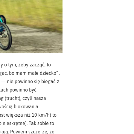
y o tym, żeby zacząć, to
gać, bo mam małe dziecko” .
 — nie powinno się biegać z
ikach powinno być
 (trucht), czyli nasza
wością blokowania
est większa niż 10 km/h) to
nieskrętne). Tak sobie to
znają. Powiem szczerze, że