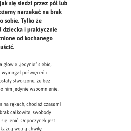
ak się siedzi przez pół lub
 możemy narzekać na brak
o sobie. Tylko że
 dziecka i praktycznie
eżnione od kochanego
uścić.
 głowie „jedynie” siebie,
ie wymagał poświęceń i
zostały stworzone, że bez
 po nim jedynie wspomnienie.
iem na rękach, chociaż czasami
 brak całkowitej swobody
 się lenić. Odpoczynek jest
 każdą wolną chwilę