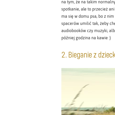
na tym, że na takim normalny
spotkanie, ale to przecież an
ma się w domu psa, bo z nim t
spacerów umilić tak, żeby ch
audiobooków czy muzyki, alb
później godzina na kawie :)
2. Bieganie z dziec