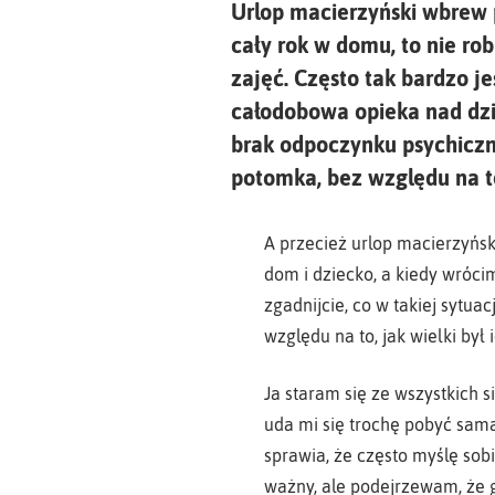
Urlop macierzyński wbrew po
cały rok w domu, to nie ro
zajęć. Często tak bardzo j
całodobowa opieka nad dzi
brak odpoczynku psychiczn
potomka, bez względu na to,
A przecież urlop macierzyński
dom i dziecko, a kiedy wróci
zgadnijcie, co w takiej sytua
względu na to, jak wielki by
Ja staram się ze wszystkich s
uda mi się trochę pobyć sama
sprawia, że często myślę sobi
ważny, ale podejrzewam, że 