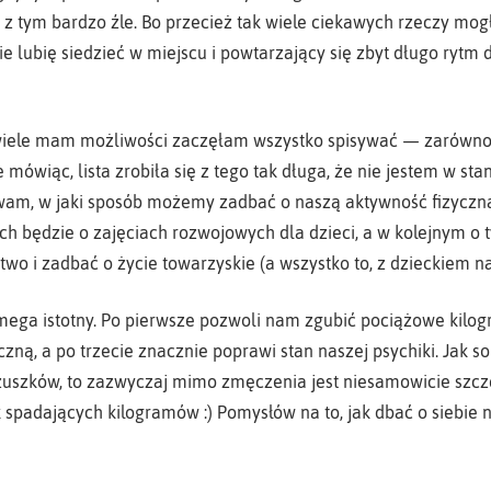
 z tym bardzo źle. Bo przecież tak wiele ciekawych rzeczy mog
ie lubię siedzieć w miejscu i powtarzający się zbyt długo ryt
wiele mam możliwości zaczęłam wszystko spisywać — zarówno to
e mówiąc, lista zrobiła się z tego tak długa, że nie jestem w st
wam, w jaki sposób możemy zadbać o naszą aktywność fizyczną
h będzie o zajęciach rozwojowych dla dzieci, a w kolejnym o 
stwo i zadbać o życie towarzyskie (a wszystko to, z dzieckiem 
mega istotny. Po pierwsze pozwoli nam zgubić pociążowe kilog
czną, a po trzecie znacznie poprawi stan naszej psychiki. Jak s
zuszków, to zazwyczaj mimo zmęczenia jest niesamowicie szcz
 spadających kilogramów :) Pomysłów na to, jak dbać o siebie 