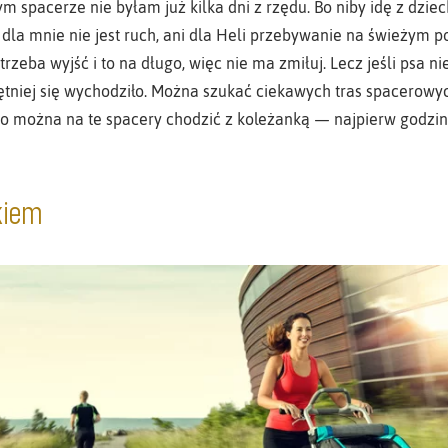
m spacerze nie byłam już kilka dni z rzędu. Bo niby idę z dziec
i dla mnie nie jest ruch, ani dla Heli przebywanie na świeżym po
rzeba wyjść i to na długo, więc nie ma zmiłuj. Lecz jeśli psa n
ętniej się wychodziło. Można szukać ciekawych tras spacerowy
o można na te spacery chodzić z koleżanką — najpierw godzin
kiem