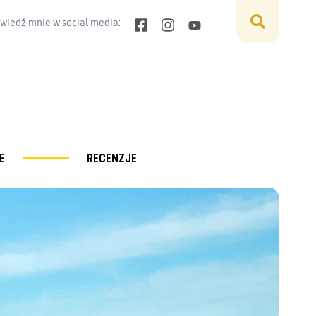
wiedź mnie w social media:
E
RECENZJE