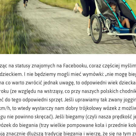
trząc na statusy znajomych na Facebooku, coraz częściej myślim
 dzieckiem. I nie będziemy mogli mieć wymówki: „nie mogę bie
 na co warto zwrócić jednak uwagę, to odpowiedni wiek dziecka
roku (ze względu na wstrząsy, co przy naszych polskich chodn
ć do tego odpowiedni sprzęt. Jeśli uprawiamy tak zwany jogging
 km/h, to wtedy wystarczy nam dobry trójkołowy wózek z możli
gu nie powinno skręcać). Jeśli biegamy (czyli nasza prędkość j
zek do biegania (trzy wielkie pompowane koła i przednie koło 
ją znacznie dłuższą tradycję biegania i wierzę, że się na tym 