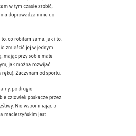
łam w tym czasie zrobić,
m dnia doprowadza mnie do
, co robiłam sama, jak i to,
anie zmieścić jej w jednym
, mając przy sobie małe
tym, jak można rozwijać
na ręku). Zaczynam od sportu.
ramy, po drugie
obie człowiek poskacze przez
ęśliwy. Nie wspominając o
na macierzyńskim jest