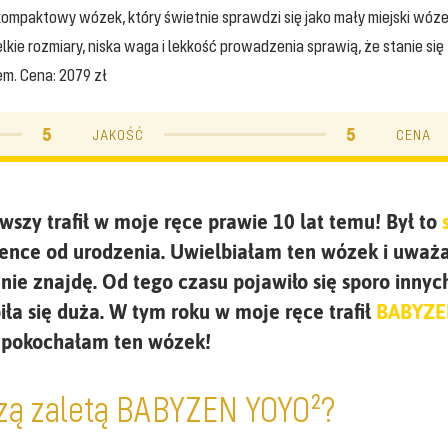
mpaktowy wózek, który świetnie sprawdzi się jako mały miejski wóze
kie rozmiary, niska waga i lekkość prowadzenia sprawią, że stanie się
m. Cena: 2079 zł
5
5
JAKOŚĆ
CENA
szy trafił w moje ręce prawie 10 lat temu! Był to
ence od urodzenia. Uwielbiałam ten wózek i uważa
 nie znajdę. Od tego czasu pojawiło się sporo inn
ła się duża. W tym roku w moje ręce trafił
BABYZE
o pokochałam ten wózek!
szą zaletą BABYZEN YOYO²?