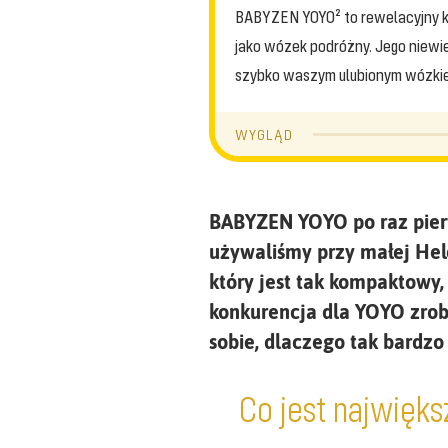
BABYZEN YOYO² to rewelacyjny ko
jako wózek podróżny. Jego niewiel
szybko waszym ulubionym wózkie
WYGLĄD
BABYZEN YOYO po raz pierw
używaliśmy przy małej Hel
który jest tak kompaktowy,
konkurencja dla YOYO zrobi
sobie, dlaczego tak bardz
Co jest najwięk