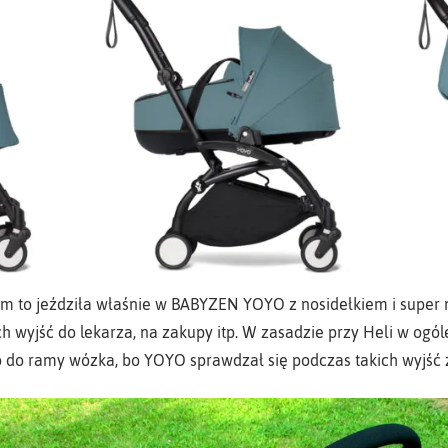
m to jeździła właśnie w BABYZEN YOYO z nosidełkiem i super 
 wyjść do lekarza, na zakupy itp. W zasadzie przy Heli w ogól
o ramy wózka, bo YOYO sprawdzał się podczas takich wyjść z