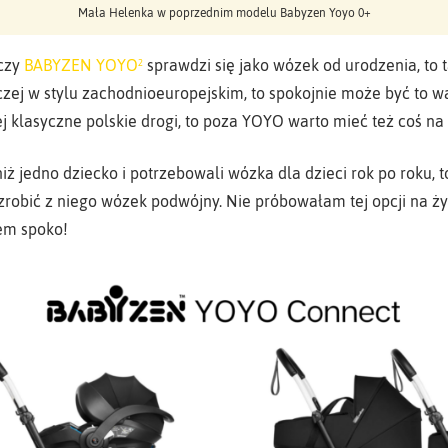
Mała Helenka w poprzednim modelu Babyzen Yoyo 0+
 czy
BABYZEN YOYO²
sprawdzi się jako wózek od urodzenia, to t
aczej w stylu zachodnioeuropejskim, to spokojnie może być to w
j klasyczne polskie drogi, to poza YOYO warto mieć też coś na
niż jedno dziecko i potrzebowali wózka dla dzieci rok po roku,
robić z niego wózek podwójny. Nie próbowałam tej opcji na ży
em spoko!