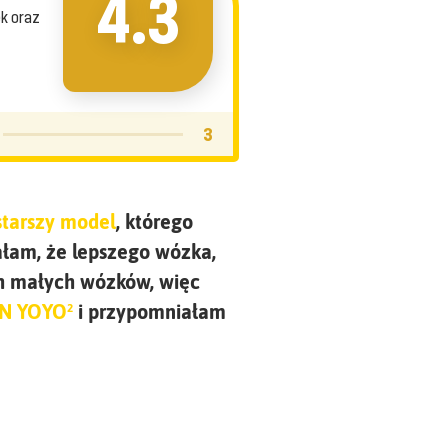
4.3
k oraz
3
starszy model
, którego
łam, że lepszego wózka,
ych małych wózków, więc
N YOYO²
i przypomniałam