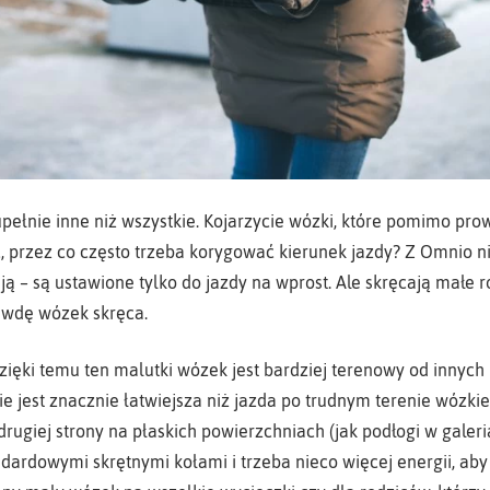
upełnie inne niż wszystkie. Kojarzycie wózki, które pomimo pro
ć, przez co często trzeba korygować kierunek jazdy? Z Omnio 
ją – są ustawione tylko do jazdy na wprost. Ale skręcają małe 
rawdę wózek skręca.
 dzięki temu ten malutki wózek jest bardziej terenowy od inny
e jest znacznie łatwiejsza niż jazda po trudnym terenie wózk
drugiej strony na płaskich powierzchniach (jak podłogi w galer
andardowymi skrętnymi kołami i trzeba nieco więcej energii, ab