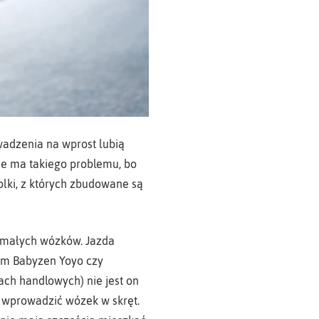
wadzenia na wprost lubią
nie ma takiego problemu, bo
rolki, z których zbudowane są
ch małych wózków. Jazda
iem Babyzen Yoyo czy
iach handlowych) nie jest on
y wprowadzić wózek w skręt.