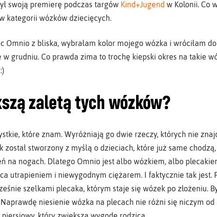
czył swoją premierę podczas targów
Kind+Jugend
w Kolonii. Co 
w kategorii wózków dziecięcych.
ięc Omnio z bliska, wybrałam kolor mojego wózka i wróciłam 
 w grudniu. Co prawda zima to trochę kiepski okres na takie wó
:)
kszą zaletą tych wózków?
stkie, które znam. Wyróżniają go dwie rzeczy, których nie zn
 został stworzony z myślą o dzieciach, które już same chodzą, 
eń na nogach. Dlatego Omnio jest albo wózkiem, albo plecakiem
ica utrapieniem i niewygodnym ciężarem. I faktycznie tak jest.
eśnie szelkami plecaka, którym staje się wózek po złożeniu. 
 Naprawdę niesienie wózka na plecach nie różni się niczym od 
iersiowy, który zwiększa wygodę rodzica.