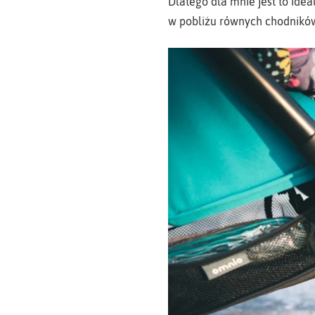
Dlatego dla mnie jest to ide
w pobliżu równych chodnikó