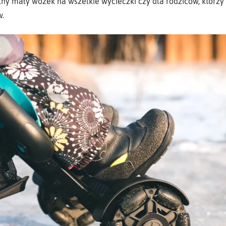
alny mały wózek na wszelkie wycieczki czy dla rodziców, którz
w.