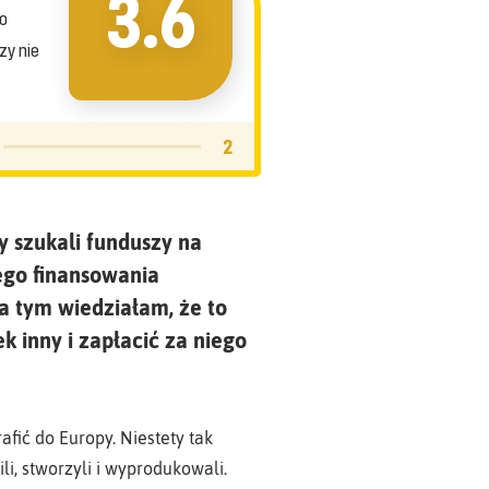
3.6
go
zy nie
2
 szukali funduszy na
ego finansowania
za tym wiedziałam, że to
k inny i zapłacić za niego
fić do Europy. Niestety tak
li, stworzyli i wyprodukowali.