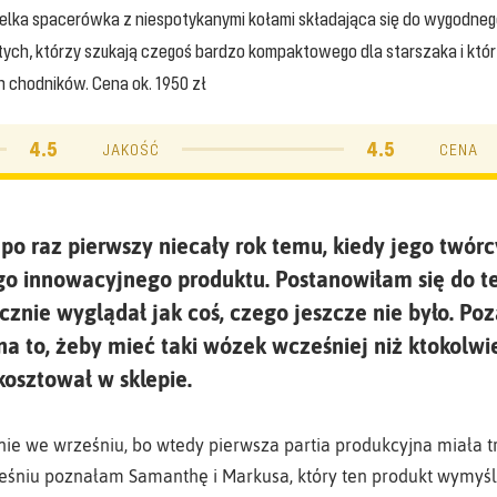
elka spacerówka z niespotykanymi kołami składająca się do wygodne
tych, którzy szukają czegoś bardzo kompaktowego dla starszaka i któr
 chodników. Cena ok. 1950 zł
4.5
4.5
JAKOŚĆ
CENA
 raz pierwszy niecały rok temu, kiedy jego twórcy
ego innowacyjnego produktu. Postanowiłam się do t
cznie wyglądał jak coś, czego jeszcze nie było. Po
na to, żeby mieć taki wózek wcześniej niż ktokolwie
kosztował w sklepie.
e we wrześniu, bo wtedy pierwsza partia produkcyjna miała tra
rześniu poznałam Samanthę i Markusa, który ten produkt wymyśli