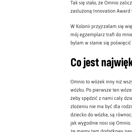
Tak się stało, że Omnio zali
zasłużoną Innovation Award 
W Kolonii przyjrzałam się w
mój egzemplarz trafi do mnie
byłam w stanie się poświęcić 
Co jest najwię
Omnio to wózek inny niż wszy
wózku. Po pierwsze ten wózek
żeby spędzić z nami cały dzi
złożeniu nie ma być dla rodz
dziecko do wózka, są równocz
jak wygodnie nosi się Omnio.
że mamy tam dodatkowy pas p