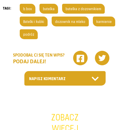
TAGI:
b.box
butelka
butelka z dozownikiem
Butelki i kubki
dozownik na mleko
karmienie
podróż
SPODOBAŁ CI SIĘ TEN WPIS?
PODAJ DALEJ!
NAPISZ KOMENTARZ
ZOBACZ
WIĘCEJ