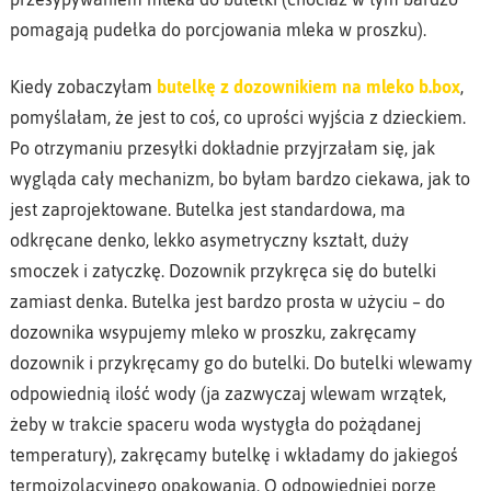
pomagają pudełka do porcjowania mleka w proszku).
Kiedy zobaczyłam
butelkę z dozownikiem na mleko b.box
,
pomyślałam, że jest to coś, co uprości wyjścia z dzieckiem.
Po otrzymaniu przesyłki dokładnie przyjrzałam się, jak
wygląda cały mechanizm, bo byłam bardzo ciekawa, jak to
jest zaprojektowane. Butelka jest standardowa, ma
odkręcane denko, lekko asymetryczny kształt, duży
smoczek i zatyczkę. Dozownik przykręca się do butelki
zamiast denka. Butelka jest bardzo prosta w użyciu – do
dozownika wsypujemy mleko w proszku, zakręcamy
dozownik i przykręcamy go do butelki. Do butelki wlewamy
odpowiednią ilość wody (ja zazwyczaj wlewam wrzątek,
żeby w trakcie spaceru woda wystygła do pożądanej
temperatury), zakręcamy butelkę i wkładamy do jakiegoś
termoizolacyjnego opakowania. O odpowiedniej porze