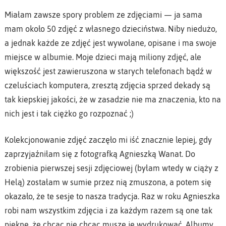
Miałam zawsze spory problem ze zdjęciami — ja sama
mam około 50 zdjęć z własnego dzieciństwa. Niby niedużo,
a jednak każde ze zdjęć jest wywołane, opisane i ma swoje
miejsce w albumie. Moje dzieci mają miliony zdjęć, ale
większość jest zawieruszona w starych telefonach bądź w
czeluściach komputera, zresztą zdjęcia sprzed dekady są
tak kiepskiej jakości, że w zasadzie nie ma znaczenia, kto na
nich jest i tak ciężko go rozpoznać ;)
Kolekcjonowanie zdjęć zaczęło mi iść znacznie lepiej, gdy
zaprzyjaźniłam się z fotografką Agnieszką Wanat. Do
zrobienia pierwszej sesji zdjęciowej (byłam wtedy w ciąży z
Helą) zostałam w sumie przez nią zmuszona, a potem się
okazało, że te sesje to nasza tradycja. Raz w roku Agnieszka
robi nam wszystkim zdjęcia i za każdym razem są one tak
piękne, że chcąc nie chcąc muszę je wydrukować. Albumy