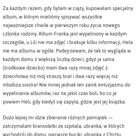
Za każdym razem, gdy byłam w ciąży, kupowałam specjalny
album, w którym mieliśmy spisywać wszystkie
najważniejsze chwile w pierwszym roku życia nowego
członka rodziny. Album Franka jest wypełniony w każdym
szczególe, u Lili nie ma zdjęć i brakuje kilku informacji, Hela
nie ma albumu w ogóle. Podejrzewam, że tak to wygląda w
każdym domu z większą liczbą dzieci, gdyż ja sama
(środkowe dziecko) mam dwa razy mniej zdjęć z
dzieciństwa niż mój straszy brat i dwa razy więcej niż
młodsza siostra! Nie mniej jednak ten zanik entuzjazmu do
wypełniania albumów, raz na jakiś czas boli, bo co ja
powiem Heli, gdy kiedyś się zapyta, gdzie jest jej książka.
Dużo lepiej mi idzie zbieranie różnych pamiątek —
zatrzymałam bransoletki ze szpitala, ubranka, w których
wychodzili do domu, pierwsze buciki, ubranka z Chrztu,