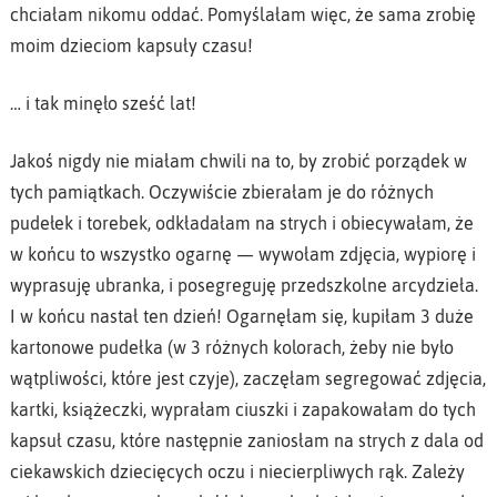
chciałam nikomu oddać. Pomyślałam więc, że sama zrobię
moim dzieciom kapsuły czasu!
… i tak minęło sześć lat!
Jakoś nigdy nie miałam chwili na to, by zrobić porządek w
tych pamiątkach. Oczywiście zbierałam je do różnych
pudełek i torebek, odkładałam na strych i obiecywałam, że
w końcu to wszystko ogarnę — wywołam zdjęcia, wypiorę i
wyprasuję ubranka, i posegreguję przedszkolne arcydzieła.
I w końcu nastał ten dzień! Ogarnęłam się, kupiłam 3 duże
kartonowe pudełka (w 3 różnych kolorach, żeby nie było
wątpliwości, które jest czyje), zaczęłam segregować zdjęcia,
kartki, książeczki, wyprałam ciuszki i zapakowałam do tych
kapsuł czasu, które następnie zaniosłam na strych z dala od
ciekawskich dziecięcych oczu i niecierpliwych rąk. Zależy