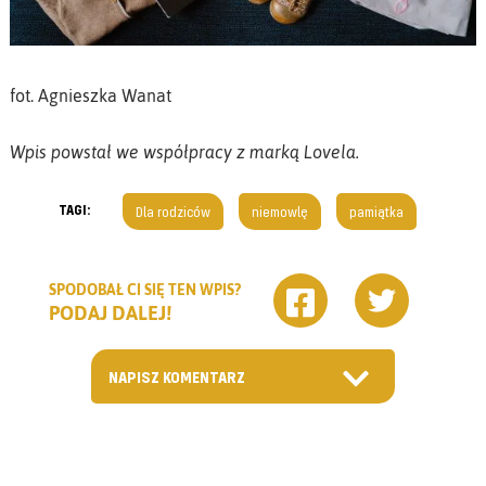
fot. Agnieszka Wanat
Wpis powstał we współpracy z marką Lovela.
TAGI:
Dla rodziców
niemowlę
pamiątka
SPODOBAŁ CI SIĘ TEN WPIS?
PODAJ DALEJ!
NAPISZ KOMENTARZ