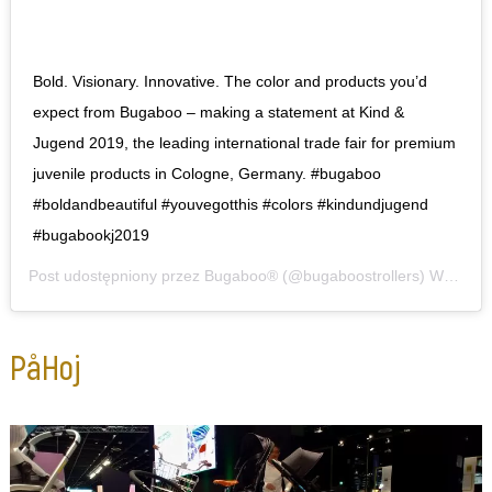
Bold. Visionary. Innovative. The color and products you’d
expect from Bugaboo – making a statement at Kind &
Jugend 2019, the leading international trade fair for premium
juvenile products in Cologne, Germany. #bugaboo
#boldandbeautiful #youvegotthis #colors #kindundjugend
#bugabookj2019
Post udostępniony przez
Bugaboo®
(@bugaboostrollers)
Wrz 20, 2019 o 9:17 PDT
PåHoj