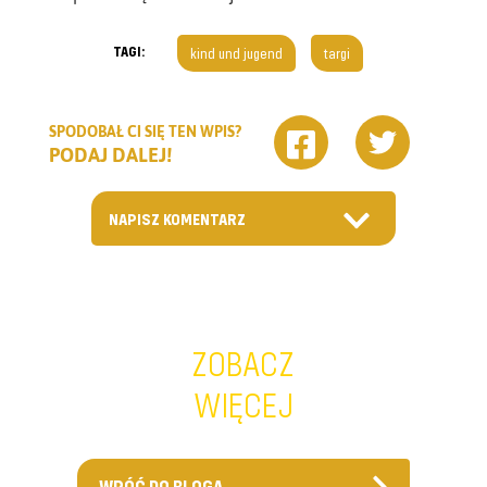
TAGI:
kind und jugend
targi
SPODOBAŁ CI SIĘ TEN WPIS?
PODAJ DALEJ!
NAPISZ KOMENTARZ
ZOBACZ
WIĘCEJ
WRÓĆ DO BLOGA