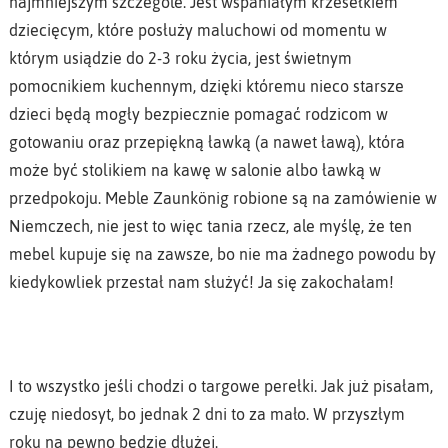
najmniejszym szczególe. Jest wspaniałym krzesełkiem
dziecięcym, które posłuży maluchowi od momentu w
którym usiądzie do 2-3 roku życia, jest świetnym
pomocnikiem kuchennym, dzięki któremu nieco starsze
dzieci będą mogły bezpiecznie pomagać rodzicom w
gotowaniu oraz przepiękną ławką (a nawet ławą), która
może być stolikiem na kawę w salonie albo ławką w
przedpokoju. Meble Zaunkönig robione są na zamówienie w
Niemczech, nie jest to więc tania rzecz, ale myślę, że ten
mebel kupuje się na zawsze, bo nie ma żadnego powodu by
kiedykowliek przestał nam służyć! Ja się zakochałam!
I to wszystko jeśli chodzi o targowe perełki. Jak już pisałam,
czuję niedosyt, bo jednak 2 dni to za mało. W przyszłym
roku na pewno będzie dłużej.