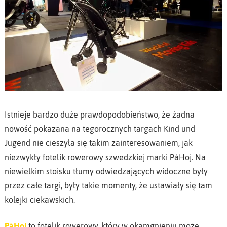
Istnieje bardzo duże prawdopodobieństwo, że żadna
nowość pokazana na tegorocznych targach Kind und
Jugend nie cieszyła się takim zainteresowaniem, jak
niezwykły fotelik rowerowy szwedzkiej marki PåHoj. Na
niewielkim stoisku tłumy odwiedzających widoczne były
przez całe targi, były takie momenty, że ustawiały się tam
kolejki ciekawskich.
PåHoj
to fotelik rowerowy, który w okamgnieniu może