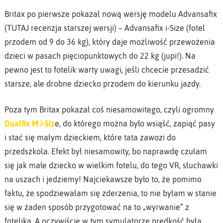
Britax po pierwsze pokazał nową wersję modelu Advansafix
(TUTAJ recenzja starszej wersji) – Advansafix i-Size (fotel
przodem od 9 do 36 kg), który daje możliwość przewożenia
dzieci w pasach pięciopunktowych do 22 kg (jupi!). Na
pewno jest to fotelik warty uwagi, jeśli chcecie przesadzić
starsze, ale drobne dziecko przodem do kierunku jazdy.
Poza tym Britax pokazał coś niesamowitego, czyli ogromny
Dualfix M i-Siz
e, do którego można było wsiąść, zapiąć pasy
i stać się małym dzieckiem, które tata zawozi do
przedszkola. Efekt był niesamowity, bo naprawdę czułam
się jak małe dziecko w wielkim fotelu, do tego VR, słuchawki
na uszach i jedziemy! Najciekawsze było to, że pomimo
faktu, że spodziewałam się zderzenia, to nie byłam w stanie
się w żaden sposób przygotować na to „wyrwanie” z
fotelika. A oczywiście w tym symulatorze prędkość była