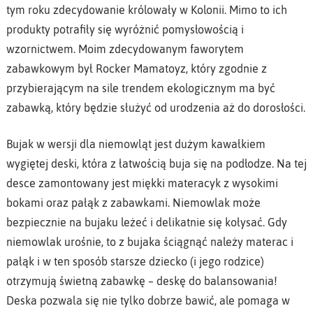
tym roku zdecydowanie królowały w Kolonii. Mimo to ich
produkty potrafiły się wyróżnić pomysłowością i
wzornictwem. Moim zdecydowanym faworytem
zabawkowym był Rocker Mamatoyz, który zgodnie z
przybierającym na sile trendem ekologicznym ma być
zabawką, który będzie służyć od urodzenia aż do dorosłości.
Bujak w wersji dla niemowląt jest dużym kawałkiem
wygiętej deski, która z łatwością buja się na podłodze. Na tej
desce zamontowany jest miękki materacyk z wysokimi
bokami oraz pałąk z zabawkami. Niemowlak może
bezpiecznie na bujaku leżeć i delikatnie się kołysać. Gdy
niemowlak urośnie, to z bujaka ściągnąć należy materac i
pałąk i w ten sposób starsze dziecko (i jego rodzice)
otrzymują świetną zabawkę – deskę do balansowania!
Deska pozwala się nie tylko dobrze bawić, ale pomaga w