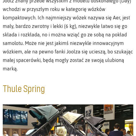
Joolz znany przede wszystkim z modelu doskonałego (Day)
wchodzi w przyszłym roku w kategorię wózków
kompaktowych. Ich najmniejszy wózek nazywa się Aer, jest
mały, bardzo zwrotny i lekki (6 kg), niezwykle łatwo się go
składa i rozkłada, no i można wziąć go ze sobą na pokład
samolotu. Może nie jest jakimś niezwykle innowacyjnym
wózkiem, ale na pewno fanki Joolza się ucieszą, bo szukając
małej spacerówki, będą mogły zostać ze swoją ulubioną
marką.
Thule Spring