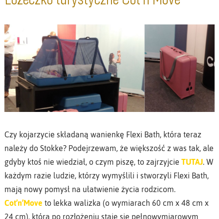
Czy kojarzycie składaną wanienkę Flexi Bath, która teraz
należy do Stokke? Podejrzewam, że większość z was tak, ale
gdyby ktoś nie wiedział, o czym piszę, to zajrzyjcie
TUTAJ
. W
każdym razie ludzie, którzy wymyślili i stworzyli Flexi Bath,
mają nowy pomysł na ułatwienie życia rodzicom.
Cot’n’Move
to lekka walizka (o wymiarach 60 cm x 48 cm x
24 cm), która po rozłożeniu staje się pełnowymiarowym